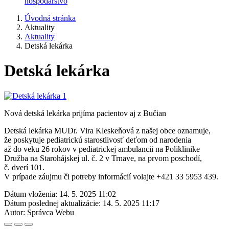
hospodárstvo
Úvodná stránka
Aktuality
Aktuality
Detská lekárka
Detská lekárka
Nová detská lekárka prijíma pacientov aj z Bučian
Detská lekárka MUDr. Vira Kleskeňová z našej obce oznamuje,
že poskytuje pediatrickú starostlivosť deťom od narodenia
až do veku 26 rokov v pediatrickej ambulancii na Poliklinike
Družba na Starohájskej ul. č. 2 v Trnave, na prvom poschodí,
č. dverí 101.
V prípade záujmu či potreby informácií volajte +421 33 5953 439.
Dátum vloženia:
14. 5. 2025 11:02
Dátum poslednej aktualizácie:
14. 5. 2025 11:17
Autor:
Správca Webu