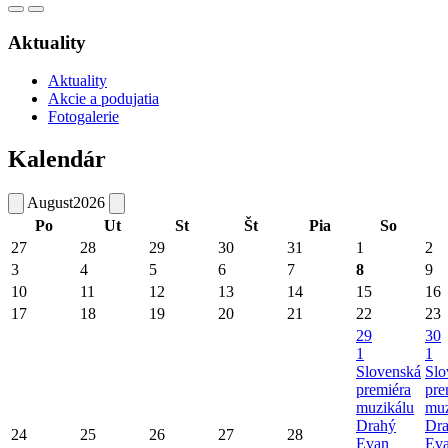
Aktuality
Aktuality
Akcie a podujatia
Fotogalerie
Kalendár
August
2026
Po
Ut
St
Št
Pia
So
27
28
29
30
31
1
2
3
4
5
6
7
8
9
10
11
12
13
14
15
16
17
18
19
20
21
22
23
29
30
1
1
Slovenská
Slo
premiéra
pre
muzikálu
muz
Drahý
Dr
24
25
26
27
28
Evan
Ev