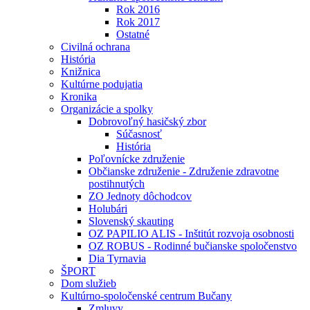
Rok 2016
Rok 2017
Ostatné
Civilná ochrana
História
Knižnica
Kultúrne podujatia
Kronika
Organizácie a spolky
Dobrovoľný hasičský zbor
Súčasnosť
História
Poľovnícke združenie
Občianske združenie - Združenie zdravotne
postihnutých
ZO Jednoty dôchodcov
Holubári
Slovenský skauting
OZ PAPILIO ALIS - Inštitút rozvoja osobnosti
OZ ROBUS - Rodinné bučianske spoločenstvo
Dia Tyrnavia
ŠPORT
Dom služieb
Kultúrno-spoločenské centrum Bučany
Zmluvy