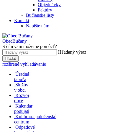
Objednávky
Faktúry
Bučianske listy
Kontakt
Napíšte nám
Obec
Bučany
S čím vám môžeme pomôcť?
Hľadaný výraz
Hľadať
rozšírené vyhľadávanie
Úradná
tabuľa
Služby
v obci
Rozvoj
obce
Kalendár
podujatí
Kultúrno-spoločenské
centrum
Odpadové