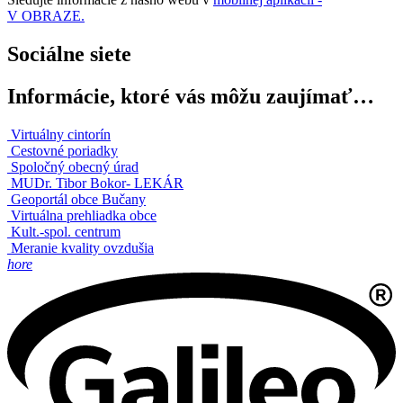
V OBRAZE.
Sociálne siete
Informácie, ktoré vás môžu zaujímať…
Virtuálny cintorín
Cestovné poriadky
Spoločný obecný úrad
MUDr. Tibor Bokor- LEKÁR
Geoportál obce Bučany
Virtuálna prehliadka obce
Kult.-spol. centrum
Meranie kvality ovzdušia
hore