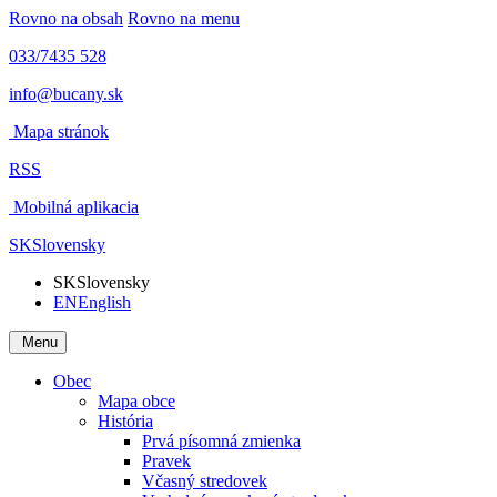
Rovno na obsah
Rovno na menu
033/7435 528
info@bucany.sk
Mapa stránok
RSS
Mobilná aplikacia
SK
Slovensky
SK
Slovensky
EN
English
Menu
Obec
Mapa obce
História
Prvá písomná zmienka
Pravek
Včasný stredovek