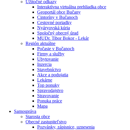
Úžitočné odkazy
Interaktívna virtuálna prehliadka obce
Geoportál obce Bučany
Cintoríny v Bučanoch
Cestovné poriadky
Nyáryovská kúria
Spoločný obecný úrad
MUDr. Tibor Bokor - Lekár
Región aktuálne
Počasie v Bučanoch
Firmy a služby
Ubytovanie
Inzercia
Stavebníctvo
Akce a podujatia
Lekárne
Top ponuky
Spravodajstvo
Stravovanie
Ponuka práce
Mapa
Samospráva
Starosta obce
Obecné zastupiteľstvo
Pozvánky, zápisnice, uznesenia