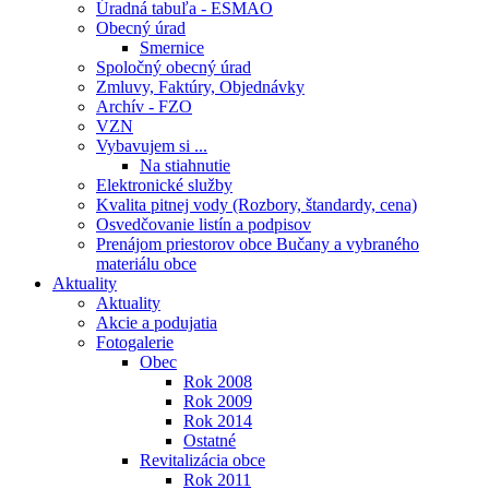
Úradná tabuľa - ESMAO
Obecný úrad
Smernice
Spoločný obecný úrad
Zmluvy, Faktúry, Objednávky
Archív - FZO
VZN
Vybavujem si ...
Na stiahnutie
Elektronické služby
Kvalita pitnej vody (Rozbory, štandardy, cena)
Osvedčovanie listín a podpisov
Prenájom priestorov obce Bučany a vybraného
materiálu obce
Aktuality
Aktuality
Akcie a podujatia
Fotogalerie
Obec
Rok 2008
Rok 2009
Rok 2014
Ostatné
Revitalizácia obce
Rok 2011