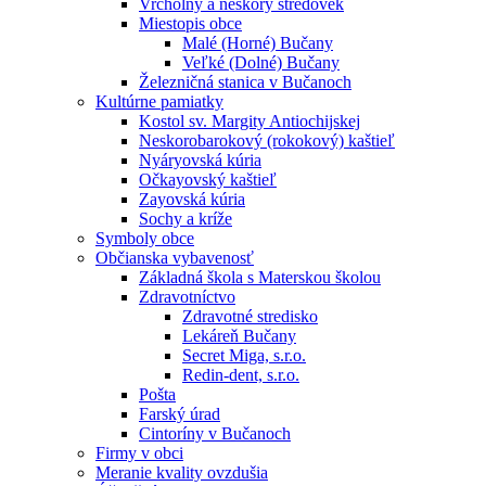
Vrcholný a neskorý stredovek
Miestopis obce
Malé (Horné) Bučany
Veľké (Dolné) Bučany
Železničná stanica v Bučanoch
Kultúrne pamiatky
Kostol sv. Margity Antiochijskej
Neskorobarokový (rokokový) kaštieľ
Nyáryovská kúria
Očkayovský kaštieľ
Zayovská kúria
Sochy a kríže
Symboly obce
Občianska vybavenosť
Základná škola s Materskou školou
Zdravotníctvo
Zdravotné stredisko
Lekáreň Bučany
Secret Miga, s.r.o.
Redin-dent, s.r.o.
Pošta
Farský úrad
Cintoríny v Bučanoch
Firmy v obci
Meranie kvality ovzdušia