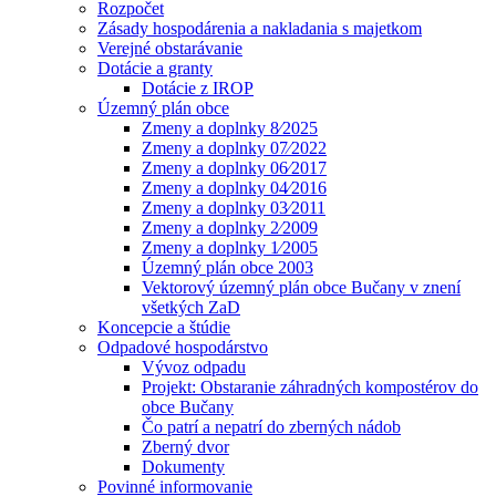
Rozpočet
Zásady hospodárenia a nakladania s majetkom
Verejné obstarávanie
Dotácie a granty
Dotácie z IROP
Územný plán obce
Zmeny a doplnky 8⁄2025
Zmeny a doplnky 07⁄2022
Zmeny a doplnky 06⁄2017
Zmeny a doplnky 04⁄2016
Zmeny a doplnky 03⁄2011
Zmeny a doplnky 2⁄2009
Zmeny a doplnky 1⁄2005
Územný plán obce 2003
Vektorový územný plán obce Bučany v znení
všetkých ZaD
Koncepcie a štúdie
Odpadové hospodárstvo
Vývoz odpadu
Projekt: Obstaranie záhradných kompostérov do
obce Bučany
Čo patrí a nepatrí do zberných nádob
Zberný dvor
Dokumenty
Povinné informovanie