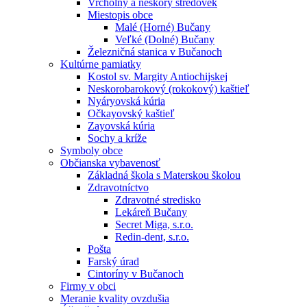
Vrcholný a neskorý stredovek
Miestopis obce
Malé (Horné) Bučany
Veľké (Dolné) Bučany
Železničná stanica v Bučanoch
Kultúrne pamiatky
Kostol sv. Margity Antiochijskej
Neskorobarokový (rokokový) kaštieľ
Nyáryovská kúria
Očkayovský kaštieľ
Zayovská kúria
Sochy a kríže
Symboly obce
Občianska vybavenosť
Základná škola s Materskou školou
Zdravotníctvo
Zdravotné stredisko
Lekáreň Bučany
Secret Miga, s.r.o.
Redin-dent, s.r.o.
Pošta
Farský úrad
Cintoríny v Bučanoch
Firmy v obci
Meranie kvality ovzdušia