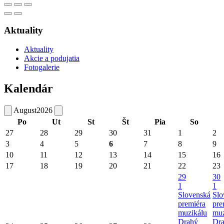
Aktuality
Aktuality
Akcie a podujatia
Fotogalerie
Kalendár
August
2026
Po
Ut
St
Št
Pia
So
27
28
29
30
31
1
2
3
4
5
6
7
8
9
10
11
12
13
14
15
16
17
18
19
20
21
22
23
29
30
1
1
Slovenská
Slo
premiéra
pre
muzikálu
muz
Drahý
Dr