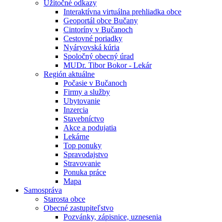
Úžitočné odkazy
Interaktívna virtuálna prehliadka obce
Geoportál obce Bučany
Cintoríny v Bučanoch
Cestovné poriadky
Nyáryovská kúria
Spoločný obecný úrad
MUDr. Tibor Bokor - Lekár
Región aktuálne
Počasie v Bučanoch
Firmy a služby
Ubytovanie
Inzercia
Stavebníctvo
Akce a podujatia
Lekárne
Top ponuky
Spravodajstvo
Stravovanie
Ponuka práce
Mapa
Samospráva
Starosta obce
Obecné zastupiteľstvo
Pozvánky, zápisnice, uznesenia