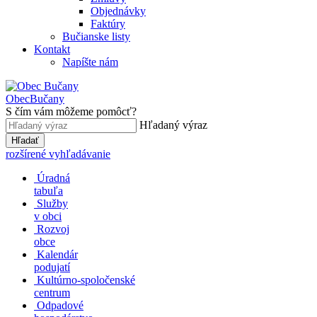
Objednávky
Faktúry
Bučianske listy
Kontakt
Napíšte nám
Obec
Bučany
S čím vám môžeme pomôcť?
Hľadaný výraz
Hľadať
rozšírené vyhľadávanie
Úradná
tabuľa
Služby
v obci
Rozvoj
obce
Kalendár
podujatí
Kultúrno-spoločenské
centrum
Odpadové