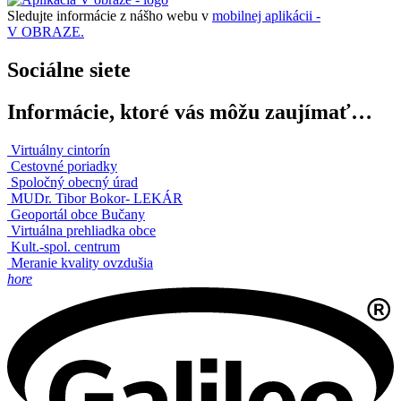
Sledujte informácie z nášho webu v
mobilnej aplikácii -
V OBRAZE.
Sociálne siete
Informácie, ktoré vás môžu zaujímať…
Virtuálny cintorín
Cestovné poriadky
Spoločný obecný úrad
MUDr. Tibor Bokor- LEKÁR
Geoportál obce Bučany
Virtuálna prehliadka obce
Kult.-spol. centrum
Meranie kvality ovzdušia
hore