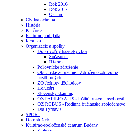
Rok 2016
Rok 2017
Ostatné
Civilná ochrana
História
Knižnica
Kultúrne podujatia
Kronika
Organizácie a spolky
Dobrovoľný hasičský zbor
Súčasnosť
História
Poľovnícke združenie
Občianske združenie - Združenie zdravotne
postihnutých
ZO Jednoty dôchodcov
Holubári
Slovenský skauting
OZ PAPILIO ALIS - Inštitút rozvoja osobnosti
OZ ROBUS - Rodinné bučianske spoločenstvo
Dia Tyrnavia
ŠPORT
Dom služieb
Kultúrno-spoločenské centrum Bučany
Zmluvy