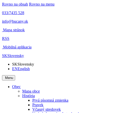
Rovno na obsah
Rovno na menu
033/7435 528
info@bucany.sk
Mapa stránok
RSS
Mobilná aplikacia
SK
Slovensky
SK
Slovensky
EN
English
Menu
Obec
Mapa obce
História
Prvá písomná zmienka
Pravek
Včasný stredovek