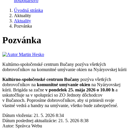
hospodárstvo
Úvodná stránka
Aktuality
Aktuality
Pozvánka
Pozvánka
Kultúrno-spoločenské centrum Bučany pozýva všetkých
dobrovoľníkov na komunitné umývanie okien na Nyáryovskej kúrii
Kultúrno-spoločenské centrum Bučany
pozýva všetkých
dobrovoľníkov na
komunitné umývanie okien
na Nyáryovskej
kúrii. Brigáda sa začne
v pondelok 25. mája 2026 o 10.00 h
a
uskutočňuje sa v spolupráci so ZO Jednoty dôchodcov
v Bučanoch. Poprosíme dobrovoľníkov, aby si priniesli svoje
vlastné vedrá a handry na umývanie, všetko bude zabezpečené.
Dátum vloženia:
21. 5. 2026 8:34
Dátum poslednej aktualizácie:
21. 5. 2026 8:38
Autor:
Správca Webu