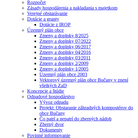
Rozpočet
Zásady hospodárenia a nakladania s majetkom
Verejné obstarávanie
Dotácie a granty
Dotácie z IROP
Územný plán obce
Zmeny a doplnky 8⁄2025
Zmeny a doplnky 07⁄2022
Zmeny a doplnky 06⁄2017
Zmeny a doplnky 04⁄2016
Zmeny a doplnky 03⁄2011
Zmeny a doplnky 2⁄2009
Zmeny a doplnky 1⁄2005
Územný plán obce 2003
Vektorový územný plán obce Bučany v znení
všetkých ZaD
Koncepcie a štúdie
Odpadové hospodárstvo
Vývoz odpadu
Projekt: Obstaranie záhradných kompostérov do
obce Bučany
Čo patrí a nepatrí do zberných nádob
Zberný dvor
Dokumenty
Povinné informovanie