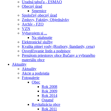
Úradná tabuľa - ESMAO
Obecný úrad
Smernice
Spoločný obecný úrad
Zmluvy, Faktúry, Objednávky
Archív - FZO
VZN
Vybavujem si ...
Na stiahnutie
Elektronické služby
Kvalita pitnej vody (Rozbory, štandardy, cena)
Osvedčovanie listín a podpisov
Prenájom priestorov obce Bučany a vybraného
materiálu obce
Aktuality
Aktuality
Akcie a podujatia
Fotogalerie
Obec
Rok 2008
Rok 2009
Rok 2014
Ostatné
Revitalizácia obce
Rok 2011