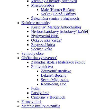
Vrcholný a neskorý stredovek
Miestopis obce
Malé (Horné) Bučany
Veľké (Dolné) Bučany
Železničná stanica v Bučanoch
Kultúrne pamiatky
Kostol sv. Margity Antiochijskej
Neskorobarokový (rokokový) kaštieľ
Nyáryovská kúria
Očkayovský kaštieľ
Zayovská kúria
Sochy a kríže
Symboly obce
Občianska vybavenosť
Základná škola s Materskou školou
Zdravotníctvo
Zdravotné stredisko
Lekáreň Bučany
Secret Miga, s.r.o.
Redin-dent, s.r.o.
Pošta
Farský úrad
Cintoríny v Bučanoch
Firmy v obci
Meranie kvality ovzdušia