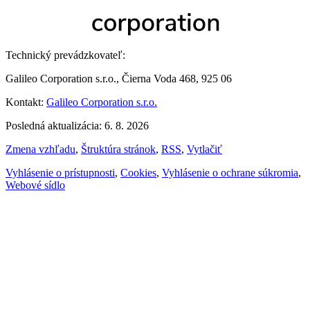
Technický prevádzkovateľ:
Galileo Corporation s.r.o., Čierna Voda 468, 925 06
Kontakt:
Galileo Corporation s.r.o.
Posledná aktualizácia: 6. 8. 2026
Zmena vzhľadu
,
Štruktúra stránok
,
RSS
,
Vytlačiť
Vyhlásenie o prístupnosti
,
Cookies
,
Vyhlásenie o ochrane súkromia
,
Webové sídlo