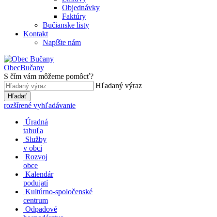
Objednávky
Faktúry
Bučianske listy
Kontakt
Napíšte nám
Obec
Bučany
S čím vám môžeme pomôcť?
Hľadaný výraz
Hľadať
rozšírené vyhľadávanie
Úradná
tabuľa
Služby
v obci
Rozvoj
obce
Kalendár
podujatí
Kultúrno-spoločenské
centrum
Odpadové