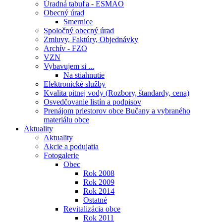
Úradná tabuľa - ESMAO
Obecný úrad
Smernice
Spoločný obecný úrad
Zmluvy, Faktúry, Objednávky
Archív - FZO
VZN
Vybavujem si ...
Na stiahnutie
Elektronické služby
Kvalita pitnej vody (Rozbory, štandardy, cena)
Osvedčovanie listín a podpisov
Prenájom priestorov obce Bučany a vybraného
materiálu obce
Aktuality
Aktuality
Akcie a podujatia
Fotogalerie
Obec
Rok 2008
Rok 2009
Rok 2014
Ostatné
Revitalizácia obce
Rok 2011