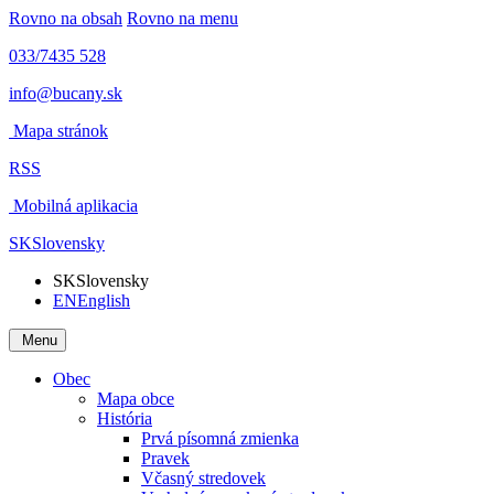
Rovno na obsah
Rovno na menu
033/7435 528
info@bucany.sk
Mapa stránok
RSS
Mobilná aplikacia
SK
Slovensky
SK
Slovensky
EN
English
Menu
Obec
Mapa obce
História
Prvá písomná zmienka
Pravek
Včasný stredovek