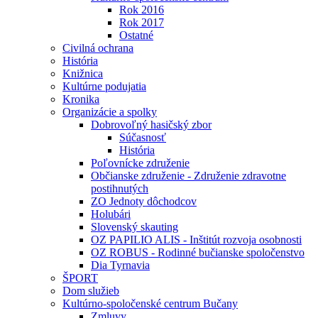
Rok 2016
Rok 2017
Ostatné
Civilná ochrana
História
Knižnica
Kultúrne podujatia
Kronika
Organizácie a spolky
Dobrovoľný hasičský zbor
Súčasnosť
História
Poľovnícke združenie
Občianske združenie - Združenie zdravotne
postihnutých
ZO Jednoty dôchodcov
Holubári
Slovenský skauting
OZ PAPILIO ALIS - Inštitút rozvoja osobnosti
OZ ROBUS - Rodinné bučianske spoločenstvo
Dia Tyrnavia
ŠPORT
Dom služieb
Kultúrno-spoločenské centrum Bučany
Zmluvy