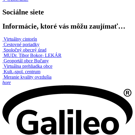
Sociálne siete
Informácie, ktoré vás môžu zaujímať…
Virtuálny cintorín
Cestovné poriadky
Spoločný obecný úrad
MUDr. Tibor Bokor- LEKÁR
Geoportál obce Bučany
Virtuálna prehliadka obce
Kult.-spol. centrum
Meranie kvality ovzdušia
hore