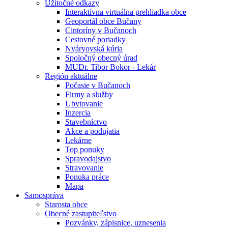
Úžitočné odkazy
Interaktívna virtuálna prehliadka obce
Geoportál obce Bučany
Cintoríny v Bučanoch
Cestovné poriadky
Nyáryovská kúria
Spoločný obecný úrad
MUDr. Tibor Bokor - Lekár
Región aktuálne
Počasie v Bučanoch
Firmy a služby
Ubytovanie
Inzercia
Stavebníctvo
Akce a podujatia
Lekárne
Top ponuky
Spravodajstvo
Stravovanie
Ponuka práce
Mapa
Samospráva
Starosta obce
Obecné zastupiteľstvo
Pozvánky, zápisnice, uznesenia