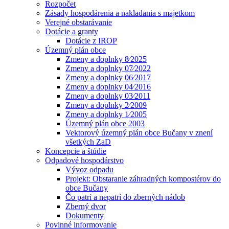
Rozpočet
Zásady hospodárenia a nakladania s majetkom
Verejné obstarávanie
Dotácie a granty
Dotácie z IROP
Územný plán obce
Zmeny a doplnky 8⁄2025
Zmeny a doplnky 07⁄2022
Zmeny a doplnky 06⁄2017
Zmeny a doplnky 04⁄2016
Zmeny a doplnky 03⁄2011
Zmeny a doplnky 2⁄2009
Zmeny a doplnky 1⁄2005
Územný plán obce 2003
Vektorový územný plán obce Bučany v znení
všetkých ZaD
Koncepcie a štúdie
Odpadové hospodárstvo
Vývoz odpadu
Projekt: Obstaranie záhradných kompostérov do
obce Bučany
Čo patrí a nepatrí do zberných nádob
Zberný dvor
Dokumenty
Povinné informovanie