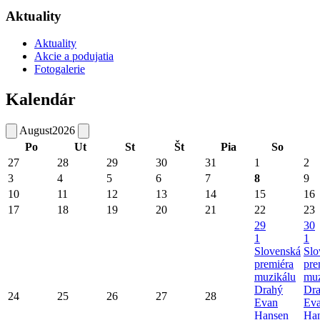
Aktuality
Aktuality
Akcie a podujatia
Fotogalerie
Kalendár
August
2026
Po
Ut
St
Št
Pia
So
27
28
29
30
31
1
2
3
4
5
6
7
8
9
10
11
12
13
14
15
16
17
18
19
20
21
22
23
29
30
1
1
Slovenská
Slo
premiéra
pre
muzikálu
muz
Drahý
Dr
24
25
26
27
28
Evan
Ev
Hansen
Ha