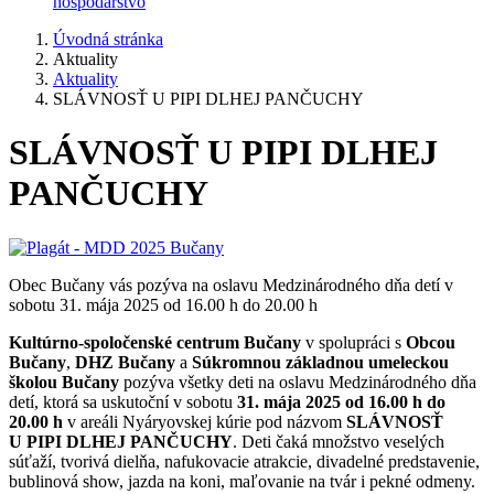
hospodárstvo
Úvodná stránka
Aktuality
Aktuality
SLÁVNOSŤ U PIPI DLHEJ PANČUCHY
SLÁVNOSŤ U PIPI DLHEJ
PANČUCHY
Obec Bučany vás pozýva na oslavu Medzinárodného dňa detí v
sobotu 31. mája 2025 od 16.00 h do 20.00 h
Kultúrno-spoločenské centrum Bučany
v spolupráci s
Obcou
Bučany
,
DHZ Bučany
a
Súkromnou základnou umeleckou
školou Bučany
pozýva všetky deti na oslavu Medzinárodného dňa
detí, ktorá sa uskutoční v sobotu
31. mája 2025 od 16.00 h
do
20.00 h
v areáli Nyáryovskej kúrie pod názvom
SLÁVNOSŤ
U PIPI DLHEJ PANČUCHY
. Deti čaká množstvo veselých
súťaží, tvorivá dielňa, nafukovacie atrakcie, divadelné predstavenie,
bublinová show, jazda na koni, maľovanie na tvár i pekné odmeny.