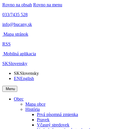
Rovno na obsah
Rovno na menu
033/7435 528
info@bucany.sk
Mapa stránok
RSS
Mobilná aplikacia
SK
Slovensky
SK
Slovensky
EN
English
Menu
Obec
Mapa obce
História
Prvá písomná zmienka
Pravek
Včasný stredovek