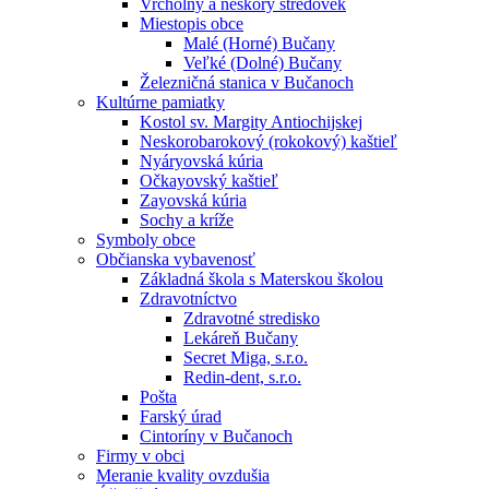
Vrcholný a neskorý stredovek
Miestopis obce
Malé (Horné) Bučany
Veľké (Dolné) Bučany
Železničná stanica v Bučanoch
Kultúrne pamiatky
Kostol sv. Margity Antiochijskej
Neskorobarokový (rokokový) kaštieľ
Nyáryovská kúria
Očkayovský kaštieľ
Zayovská kúria
Sochy a kríže
Symboly obce
Občianska vybavenosť
Základná škola s Materskou školou
Zdravotníctvo
Zdravotné stredisko
Lekáreň Bučany
Secret Miga, s.r.o.
Redin-dent, s.r.o.
Pošta
Farský úrad
Cintoríny v Bučanoch
Firmy v obci
Meranie kvality ovzdušia