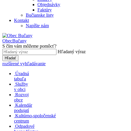
Objednávky
Faktúry
Bučianske listy
Kontakt
Napíšte nám
Obec
Bučany
S čím vám môžeme pomôcť?
Hľadaný výraz
Hľadať
rozšírené vyhľadávanie
Úradná
tabuľa
Služby
v obci
Rozvoj
obce
Kalendár
podujatí
Kultúrno-spoločenské
centrum
Odpadové