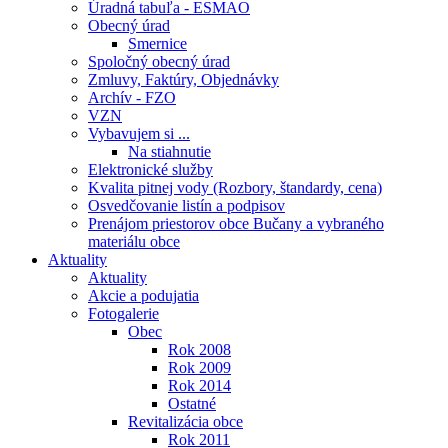
Úradná tabuľa - ESMAO
Obecný úrad
Smernice
Spoločný obecný úrad
Zmluvy, Faktúry, Objednávky
Archív - FZO
VZN
Vybavujem si ...
Na stiahnutie
Elektronické služby
Kvalita pitnej vody (Rozbory, štandardy, cena)
Osvedčovanie listín a podpisov
Prenájom priestorov obce Bučany a vybraného
materiálu obce
Aktuality
Aktuality
Akcie a podujatia
Fotogalerie
Obec
Rok 2008
Rok 2009
Rok 2014
Ostatné
Revitalizácia obce
Rok 2011