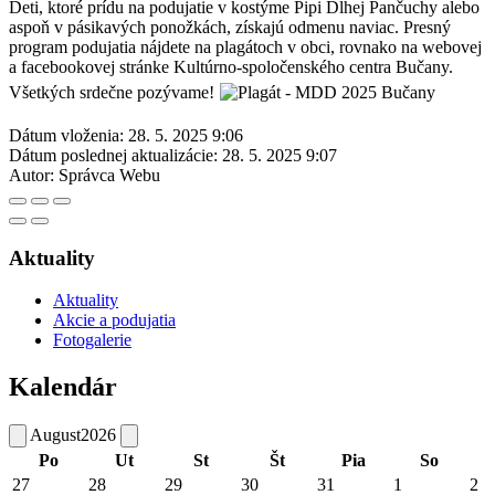
Deti, ktoré prídu na podujatie v kostýme Pipi Dlhej Pančuchy alebo
aspoň v pásikavých ponožkách, získajú odmenu naviac. Presný
program podujatia nájdete na plagátoch v obci, rovnako na webovej
a facebookovej stránke Kultúrno-spoločenského centra Bučany.
Všetkých srdečne pozývame!
Dátum vloženia:
28. 5. 2025 9:06
Dátum poslednej aktualizácie:
28. 5. 2025 9:07
Autor:
Správca Webu
Aktuality
Aktuality
Akcie a podujatia
Fotogalerie
Kalendár
August
2026
Po
Ut
St
Št
Pia
So
27
28
29
30
31
1
2