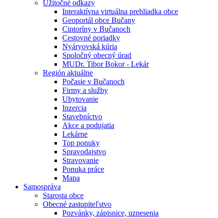
Úžitočné odkazy
Interaktívna virtuálna prehliadka obce
Geoportál obce Bučany
Cintoríny v Bučanoch
Cestovné poriadky
Nyáryovská kúria
Spoločný obecný úrad
MUDr. Tibor Bokor - Lekár
Región aktuálne
Počasie v Bučanoch
Firmy a služby
Ubytovanie
Inzercia
Stavebníctvo
Akce a podujatia
Lekárne
Top ponuky
Spravodajstvo
Stravovanie
Ponuka práce
Mapa
Samospráva
Starosta obce
Obecné zastupiteľstvo
Pozvánky, zápisnice, uznesenia