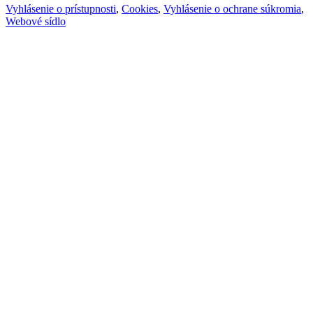
Vyhlásenie o prístupnosti
,
Cookies
,
Vyhlásenie o ochrane súkromia
,
Webové sídlo