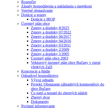
Rozpočet
Zásady hospodárenia a nakladania s majetkom
Verejné obstarávanie
Dotácie a granty
Dotácie z IROP
Územný plán obce
Zmeny a doplnky 8⁄2025
Zmeny a doplnky 07⁄2022
Zmeny a doplnky 06⁄2017
Zmeny a doplnky 04⁄2016
Zmeny a doplnky 03⁄2011
Zmeny a doplnky 2⁄2009
Zmeny a doplnky 1⁄2005
Územný plán obce 2003
Vektorový územný plán obce Bučany v znení
všetkých ZaD
Koncepcie a štúdie
Odpadové hospodárstvo
Vývoz odpadu
Projekt: Obstaranie záhradných kompostérov do
obce Bučany
Čo patrí a nepatrí do zberných nádob
Zberný dvor
Dokumenty
Povinné informovanie