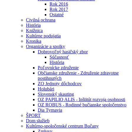
Rok 2016
Rok 2017
Ostatné
Civilná ochrana
História
Knižnica
Kultúrne podujatia
Kronika
Organizácie a spolky
Dobrovoľný hasičský zbor
Súčasnosť
História
Poľovnícke združenie
Občianske združenie - Združenie zdravotne
postihnutých
ZO Jednoty dôchodcov
Holubári
Slovenský skauting
OZ PAPILIO ALIS - Inštitút rozvoja osobnosti
OZ ROBUS - Rodinné bučianske spoločenstvo
Dia Tyrnavia
ŠPORT
Dom služieb
Kultúrno-spoločenské centrum Bučany
Zmluvy