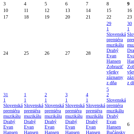
3
4
5
6
7
8
9
10
11
12
13
14
15
16
17
18
19
20
21
22
23
29
30
1
1
Slovenská
Slo
premiéra
pre
muzikálu
muz
Drahý
Dr
24
25
26
27
28
Evan
Ev
Hansen
Ha
Zobraziť
Zob
všetky
vše
záznamy
zá
z dňa
z d
5
31
1
2
3
4
2
1
1
1
1
1
Slovenská
Slovenská
Slovenská
Slovenská
Slovenská
Slovenská
premiéra
premiéra
premiéra
premiéra
premiéra
premiéra
muzikálu
muzikálu
muzikálu
muzikálu
muzikálu
muzikálu
Drahý
Drahý
Drahý
Drahý
Drahý
Drahý
Evan
6
Evan
Evan
Evan
Evan
Evan
Hansen
Hansen
Hansen
Hansen
Hansen
Hansen
Bučánsky