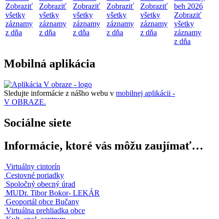
Zobraziť
Zobraziť
Zobraziť
Zobraziť
Zobraziť
beh 2026
všetky
všetky
všetky
všetky
všetky
Zobraziť
záznamy
záznamy
záznamy
záznamy
záznamy
všetky
z dňa
z dňa
z dňa
z dňa
z dňa
záznamy
z dňa
Mobilná aplikácia
Sledujte informácie z nášho webu v
mobilnej aplikácii -
V OBRAZE.
Sociálne siete
Informácie, ktoré vás môžu zaujímať…
Virtuálny cintorín
Cestovné poriadky
Spoločný obecný úrad
MUDr. Tibor Bokor- LEKÁR
Geoportál obce Bučany
Virtuálna prehliadka obce