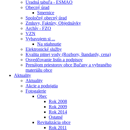
Úradná tabuľa - ESMAO
Obecný úrad
Smernice
Spoločný obecný úrad
Zmluvy, Faktúry, Objednávky
Archív - FZO
VZN
Vybavujem si ...
Na stiahnutie
Elektronické služby
Kvalita pitnej vody (Rozbory, štandardy, cena)
Osvedčovanie listín a podpisov
Prenájom priestorov obce Bučany a vybraného
materiálu obce
Aktuality
Aktuality
Akcie a podujatia
Fotogalerie
Obec
Rok 2008
Rok 2009
Rok 2014
Ostatné
Revitalizácia obce
Rok 2011