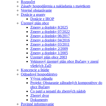
Rozpočet
Zásady hospodárenia a nakladania s majetkom
Verejné obstarávanie
Dotácie a granty
Dotácie z IROP
Územný plán obce
Zmeny a doplnky 8⁄2025
Zmeny a doplnky 07⁄2022
Zmeny a doplnky 06⁄2017
Zmeny a doplnky 04⁄2016
Zmeny a doplnky 03⁄2011
Zmeny a doplnky 2⁄2009
Zmeny a doplnky 1⁄2005
Územný plán obce 2003
Vektorový územný plán obce Bučany v znení
všetkých ZaD
Koncepcie a štúdie
Odpadové hospodárstvo
Vývoz odpadu
Projekt: Obstaranie záhradných kompostérov do
obce Bučany
Čo patrí a nepatrí do zberných nádob
Zberný dvor
Dokumenty
Povinné informovanie