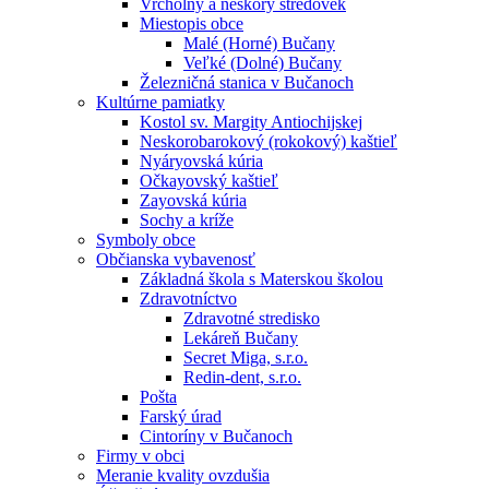
Vrcholný a neskorý stredovek
Miestopis obce
Malé (Horné) Bučany
Veľké (Dolné) Bučany
Železničná stanica v Bučanoch
Kultúrne pamiatky
Kostol sv. Margity Antiochijskej
Neskorobarokový (rokokový) kaštieľ
Nyáryovská kúria
Očkayovský kaštieľ
Zayovská kúria
Sochy a kríže
Symboly obce
Občianska vybavenosť
Základná škola s Materskou školou
Zdravotníctvo
Zdravotné stredisko
Lekáreň Bučany
Secret Miga, s.r.o.
Redin-dent, s.r.o.
Pošta
Farský úrad
Cintoríny v Bučanoch
Firmy v obci
Meranie kvality ovzdušia