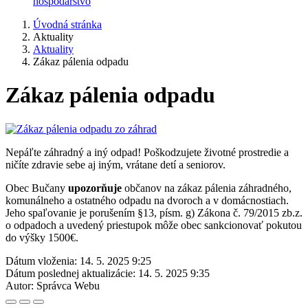
hospodárstvo
Úvodná stránka
Aktuality
Aktuality
Zákaz pálenia odpadu
Zákaz pálenia odpadu
Nepáľte záhradný a iný odpad! Poškodzujete životné prostredie a
ničíte zdravie sebe aj iným, vrátane detí a seniorov.
Obec Bučany
upozorňuje
občanov na zákaz pálenia záhradného,
komunálneho a ostatného odpadu na dvoroch a v domácnostiach.
Jeho spaľovanie je porušením §13, písm. g) Zákona č. 79/2015 zb.z.
o odpadoch a uvedený priestupok môže obec sankcionovať pokutou
do výšky 1500€.
Dátum vloženia:
14. 5. 2025 9:25
Dátum poslednej aktualizácie:
14. 5. 2025 9:35
Autor:
Správca Webu