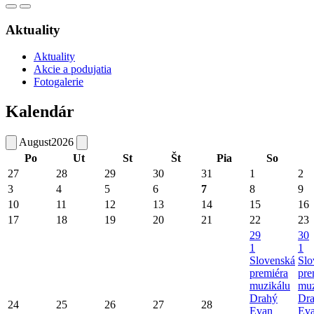
Aktuality
Aktuality
Akcie a podujatia
Fotogalerie
Kalendár
August
2026
Po
Ut
St
Št
Pia
So
27
28
29
30
31
1
2
3
4
5
6
7
8
9
10
11
12
13
14
15
16
17
18
19
20
21
22
23
29
30
1
1
Slovenská
Slo
premiéra
pre
muzikálu
muz
Drahý
Dr
24
25
26
27
28
Evan
Ev