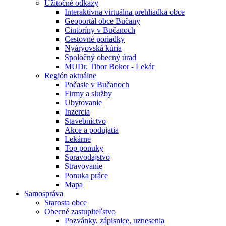
Úžitočné odkazy
Interaktívna virtuálna prehliadka obce
Geoportál obce Bučany
Cintoríny v Bučanoch
Cestovné poriadky
Nyáryovská kúria
Spoločný obecný úrad
MUDr. Tibor Bokor - Lekár
Región aktuálne
Počasie v Bučanoch
Firmy a služby
Ubytovanie
Inzercia
Stavebníctvo
Akce a podujatia
Lekárne
Top ponuky
Spravodajstvo
Stravovanie
Ponuka práce
Mapa
Samospráva
Starosta obce
Obecné zastupiteľstvo
Pozvánky, zápisnice, uznesenia