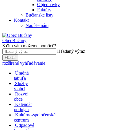
Objednávky
Faktúry
Bučianske listy
Kontakt
Napíšte nám
Obec
Bučany
S čím vám môžeme pomôcť?
Hľadaný výraz
Hľadať
rozšírené vyhľadávanie
Úradná
tabuľa
Služby
v obci
Rozvoj
obce
Kalendár
podujatí
Kultúrno-spoločenské
centrum
Odpadové