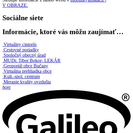
V OBRAZE.
Sociálne siete
Informácie, ktoré vás môžu zaujímať…
Virtuálny cintorín
Cestovné poriadky
Spoločný obecný úrad
MUDr. Tibor Bokor- LEKÁR
Geoportál obce Bučany
Virtuálna prehliadka obce
Kult.-spol. centrum
Meranie kvality ovzdušia
hore