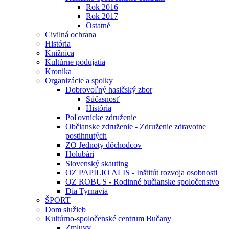
Rok 2016
Rok 2017
Ostatné
Civilná ochrana
História
Knižnica
Kultúrne podujatia
Kronika
Organizácie a spolky
Dobrovoľný hasičský zbor
Súčasnosť
História
Poľovnícke združenie
Občianske združenie - Združenie zdravotne
postihnutých
ZO Jednoty dôchodcov
Holubári
Slovenský skauting
OZ PAPILIO ALIS - Inštitút rozvoja osobnosti
OZ ROBUS - Rodinné bučianske spoločenstvo
Dia Tyrnavia
ŠPORT
Dom služieb
Kultúrno-spoločenské centrum Bučany
Zmluvy