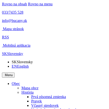
Rovno na obsah
Rovno na menu
033/7435 528
info@bucany.sk
Mapa stránok
RSS
Mobilná aplikacia
SK
Slovensky
SK
Slovensky
EN
English
Menu
Obec
Mapa obce
História
Prvá písomná zmienka
Pravek
Včasný stredovek