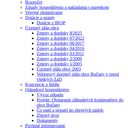
Rozpočet
Zásady hospodárenia a nakladania s majetkom
Verejné obstarávanie
Dotácie a granty
Dotácie z IROP
Územný plán obce
Zmeny a doplnky 8⁄2025
Zmeny a doplnky 07⁄2022
Zmeny a doplnky 06⁄2017
Zmeny a doplnky 04⁄2016
Zmeny a doplnky 03⁄2011
Zmeny a doplnky 2⁄2009
Zmeny a doplnky 1⁄2005
Územný plán obce 2003
Vektorový územný plán obce Bučany v znení
všetkých ZaD
Koncepcie a štúdie
Odpadové hospodárstvo
Vývoz odpadu
Projekt: Obstaranie záhradných kompostérov do
obce Bučany
Čo patrí a nepatrí do zberných nádob
Zberný dvor
Dokumenty
Povinné informovanie