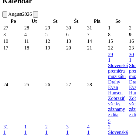
Kalendár
August
2026
Po
Ut
St
Št
Pia
So
27
28
29
30
31
1
2
3
4
5
6
7
8
9
10
11
12
13
14
15
16
17
18
19
20
21
22
23
29
30
1
1
Slovenská
Slo
premiéra
pre
muzikálu
muz
Drahý
Dr
24
25
26
27
28
Evan
Ev
Hansen
Ha
Zobraziť
Zob
všetky
vše
záznamy
zá
z dňa
z d
5
31
1
2
3
4
2
1
1
1
1
1
Slovenská