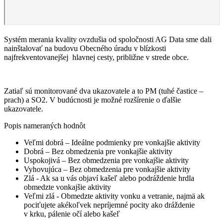
Systém merania kvality ovzdušia od spoločnosti AG Data sme dali
nainštalovať na budovu Obecného úradu v blízkosti
najfrekventovanejšej hlavnej cesty, približne v strede obce.
Zatiaľ sú monitorované dva ukazovatele a to PM (tuhé častice –
prach) a SO2. V budúcnosti je možné rozšírenie o ďalšie
ukazovatele.
Popis nameraných hodnôt
Veľmi dobrá – Ideálne podmienky pre vonkajšie aktivity
Dobrá – Bez obmedzenia pre vonkajšie aktivity
Uspokojivá – Bez obmedzenia pre vonkajšie aktivity
Vyhovujúca – Bez obmedzenia pre vonkajšie aktivity
Zlá - Ak sa u vás objaví kašeľ alebo podráždenie hrdla
obmedzte vonkajšie aktivity
Veľmi zlá - Obmedzte aktivity vonku a vetranie, najmä ak
pociťujete akékoľvek nepríjemné pocity ako dráždenie
v krku, pálenie očí alebo kašeľ