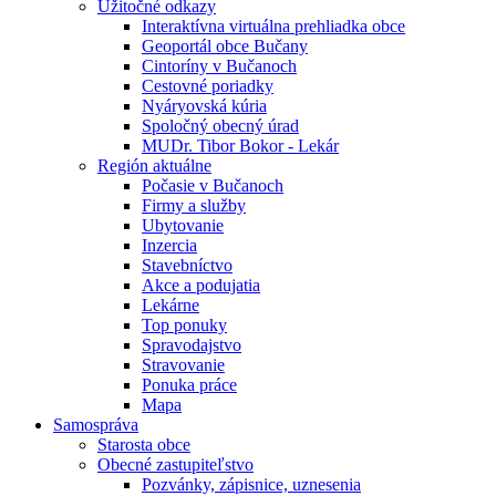
Úžitočné odkazy
Interaktívna virtuálna prehliadka obce
Geoportál obce Bučany
Cintoríny v Bučanoch
Cestovné poriadky
Nyáryovská kúria
Spoločný obecný úrad
MUDr. Tibor Bokor - Lekár
Región aktuálne
Počasie v Bučanoch
Firmy a služby
Ubytovanie
Inzercia
Stavebníctvo
Akce a podujatia
Lekárne
Top ponuky
Spravodajstvo
Stravovanie
Ponuka práce
Mapa
Samospráva
Starosta obce
Obecné zastupiteľstvo
Pozvánky, zápisnice, uznesenia