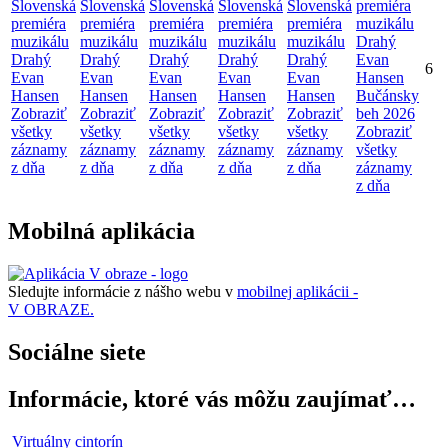
Slovenská
Slovenská
Slovenská
Slovenská
Slovenská
premiéra
premiéra
premiéra
premiéra
premiéra
premiéra
muzikálu
muzikálu
muzikálu
muzikálu
muzikálu
muzikálu
Drahý
Drahý
Drahý
Drahý
Drahý
Drahý
Evan
6
Evan
Evan
Evan
Evan
Evan
Hansen
Hansen
Hansen
Hansen
Hansen
Hansen
Bučánsky
Zobraziť
Zobraziť
Zobraziť
Zobraziť
Zobraziť
beh 2026
všetky
všetky
všetky
všetky
všetky
Zobraziť
záznamy
záznamy
záznamy
záznamy
záznamy
všetky
z dňa
z dňa
z dňa
z dňa
z dňa
záznamy
z dňa
Mobilná aplikácia
Sledujte informácie z nášho webu v
mobilnej aplikácii -
V OBRAZE.
Sociálne siete
Informácie, ktoré vás môžu zaujímať…
Virtuálny cintorín