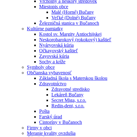
Vrcholný a neskorý stredovek
Miestopis obce
Malé (Horné) Bučany
Veľké (Dolné) Bučany
Železničná stanica v Bučanoch
Kultúrne pamiatky
Kostol sv. Margity Antiochijskej
Neskorobarokový (rokokový) kaštieľ
Nyáryovská kúria
Očkayovský kaštieľ
Zayovská kúria
Sochy a kríže
Symboly obce
Občianska vybavenosť
Základná škola s Materskou školou
Zdravotníctvo
Zdravotné stredisko
Lekáreň Bučany
Secret Miga, s.r.o.
Redin-dent, s.r.o.
Pošta
Farský úrad
Cintoríny v Bučanoch
Firmy v obci
Meranie kvality ovzdušia