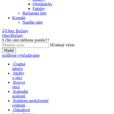
Objednávky
Faktúry
Bučianske listy
Kontakt
Napíšte nám
Obec
Bučany
S čím vám môžeme pomôcť?
Hľadaný výraz
Hľadať
rozšírené vyhľadávanie
Úradná
tabuľa
Služby
v obci
Rozvoj
obce
Kalendár
podujatí
Kultúrno-spoločenské
centrum
Odpadové