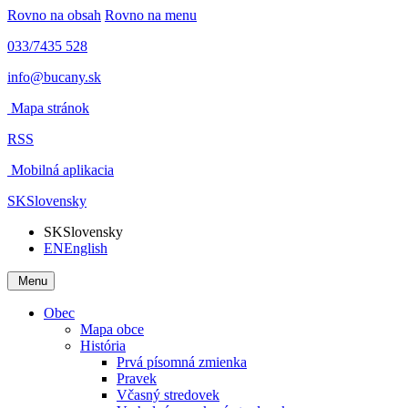
Rovno na obsah
Rovno na menu
033/7435 528
info@bucany.sk
Mapa stránok
RSS
Mobilná aplikacia
SK
Slovensky
SK
Slovensky
EN
English
Menu
Obec
Mapa obce
História
Prvá písomná zmienka
Pravek
Včasný stredovek