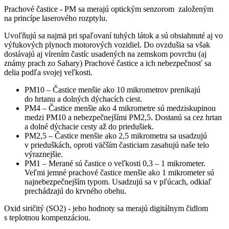
Prachové častice - PM sa merajú optickým senzorom založeným
na princípe laserového rozptylu.
Uvoľňujú sa najmä pri spaľovaní tuhých látok a sú obsiahnuté aj vo
výfukových plynoch motorových vozidiel. Do ovzdušia sa však
dostávajú aj vírením častíc usadených na zemskom povrchu (aj
známy prach zo Sahary) Prachové častice a ich nebezpečnosť sa
delia podľa svojej veľkosti.
PM10 – Častice menšie ako 10 mikrometrov prenikajú
do hrtanu a dolných dýchacích ciest.
PM4 – Častice menšie ako 4 mikrometre sú medziskupinou
medzi PM10 a nebezpečnejšími PM2,5. Dostanú sa cez hrtan
a dolné dýchacie cesty až do priedušiek.
PM2,5 – Častice menšie ako 2,5 mikrometra sa usadzujú
v prieduškách, oproti väčším časticiam zasahujú naše telo
výraznejšie.
PM1 – Merané sú častice o veľkosti 0,3 – 1 mikrometer.
Veľmi jemné prachové častice menšie ako 1 mikrometer sú
najnebezpečnejším typom. Usadzujú sa v pľúcach, odkiaľ
prechádzajú do krvného obehu.
Oxid siričitý (SO2) - jeho hodnoty sa merajú digitálnym čidlom
s teplotnou kompenzáciou.