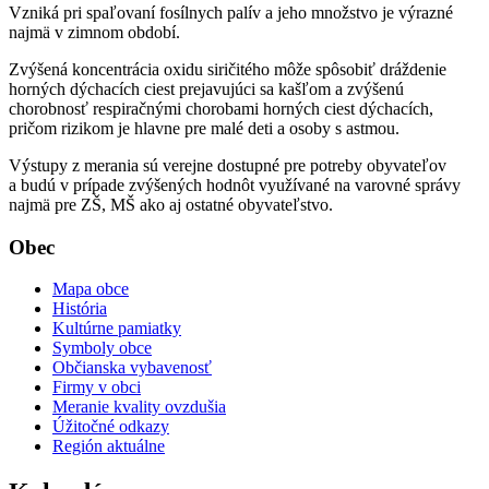
Vzniká pri spaľovaní fosílnych palív a jeho množstvo je výrazné
najmä v zimnom období.
Zvýšená koncentrácia oxidu siričitého môže spôsobiť dráždenie
horných dýchacích ciest prejavujúci sa kašľom a zvýšenú
chorobnosť respiračnými chorobami horných ciest dýchacích,
pričom rizikom je hlavne pre malé deti a osoby s astmou.
Výstupy z merania sú verejne dostupné pre potreby obyvateľov
a budú v prípade zvýšených hodnôt využívané na varovné správy
najmä pre ZŠ, MŠ ako aj ostatné obyvateľstvo.
Obec
Mapa obce
História
Kultúrne pamiatky
Symboly obce
Občianska vybavenosť
Firmy v obci
Meranie kvality ovzdušia
Úžitočné odkazy
Región aktuálne