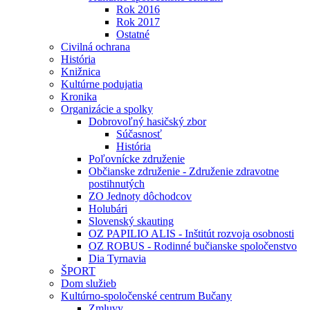
Rok 2016
Rok 2017
Ostatné
Civilná ochrana
História
Knižnica
Kultúrne podujatia
Kronika
Organizácie a spolky
Dobrovoľný hasičský zbor
Súčasnosť
História
Poľovnícke združenie
Občianske združenie - Združenie zdravotne
postihnutých
ZO Jednoty dôchodcov
Holubári
Slovenský skauting
OZ PAPILIO ALIS - Inštitút rozvoja osobnosti
OZ ROBUS - Rodinné bučianske spoločenstvo
Dia Tyrnavia
ŠPORT
Dom služieb
Kultúrno-spoločenské centrum Bučany
Zmluvy