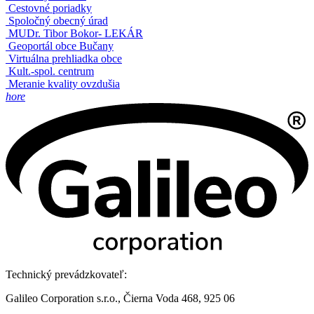
Cestovné poriadky
Spoločný obecný úrad
MUDr. Tibor Bokor- LEKÁR
Geoportál obce Bučany
Virtuálna prehliadka obce
Kult.-spol. centrum
Meranie kvality ovzdušia
hore
Technický prevádzkovateľ:
Galileo Corporation s.r.o., Čierna Voda 468, 925 06