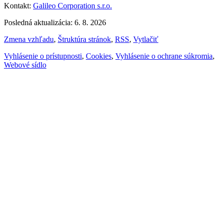
Kontakt:
Galileo Corporation s.r.o.
Posledná aktualizácia: 6. 8. 2026
Zmena vzhľadu
,
Štruktúra stránok
,
RSS
,
Vytlačiť
Vyhlásenie o prístupnosti
,
Cookies
,
Vyhlásenie o ochrane súkromia
,
Webové sídlo