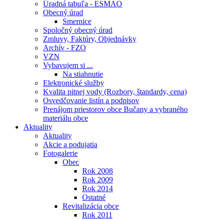
Úradná tabuľa - ESMAO
Obecný úrad
Smernice
Spoločný obecný úrad
Zmluvy, Faktúry, Objednávky
Archív - FZO
VZN
Vybavujem si ...
Na stiahnutie
Elektronické služby
Kvalita pitnej vody (Rozbory, štandardy, cena)
Osvedčovanie listín a podpisov
Prenájom priestorov obce Bučany a vybraného
materiálu obce
Aktuality
Aktuality
Akcie a podujatia
Fotogalerie
Obec
Rok 2008
Rok 2009
Rok 2014
Ostatné
Revitalizácia obce
Rok 2011