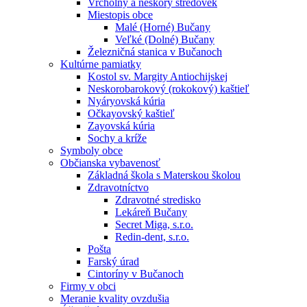
Vrcholný a neskorý stredovek
Miestopis obce
Malé (Horné) Bučany
Veľké (Dolné) Bučany
Železničná stanica v Bučanoch
Kultúrne pamiatky
Kostol sv. Margity Antiochijskej
Neskorobarokový (rokokový) kaštieľ
Nyáryovská kúria
Očkayovský kaštieľ
Zayovská kúria
Sochy a kríže
Symboly obce
Občianska vybavenosť
Základná škola s Materskou školou
Zdravotníctvo
Zdravotné stredisko
Lekáreň Bučany
Secret Miga, s.r.o.
Redin-dent, s.r.o.
Pošta
Farský úrad
Cintoríny v Bučanoch
Firmy v obci
Meranie kvality ovzdušia