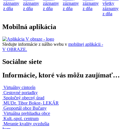
záznamy
záznamy
záznamy
záznamy
záznamy
všetky
z dňa
z dňa
z dňa
z dňa
z dňa
záznamy
z dňa
Mobilná aplikácia
Sledujte informácie z nášho webu v
mobilnej aplikácii -
V OBRAZE.
Sociálne siete
Informácie, ktoré vás môžu zaujímať…
Virtuálny cintorín
Cestovné poriadky
Spoločný obecný úrad
MUDr. Tibor Bokor- LEKÁR
Geoportál obce Bučany
Virtuálna prehliadka obce
Kult.-spol. centrum
Meranie kvality ovzdušia
hore