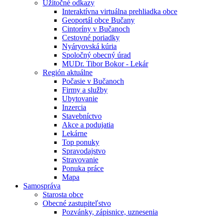
Úžitočné odkazy
Interaktívna virtuálna prehliadka obce
Geoportál obce Bučany
Cintoríny v Bučanoch
Cestovné poriadky
Nyáryovská kúria
Spoločný obecný úrad
MUDr. Tibor Bokor - Lekár
Región aktuálne
Počasie v Bučanoch
Firmy a služby
Ubytovanie
Inzercia
Stavebníctvo
Akce a podujatia
Lekárne
Top ponuky
Spravodajstvo
Stravovanie
Ponuka práce
Mapa
Samospráva
Starosta obce
Obecné zastupiteľstvo
Pozvánky, zápisnice, uznesenia