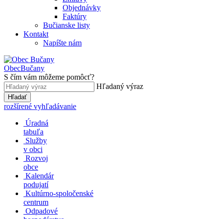
Objednávky
Faktúry
Bučianske listy
Kontakt
Napíšte nám
Obec
Bučany
S čím vám môžeme pomôcť?
Hľadaný výraz
Hľadať
rozšírené vyhľadávanie
Úradná
tabuľa
Služby
v obci
Rozvoj
obce
Kalendár
podujatí
Kultúrno-spoločenské
centrum
Odpadové