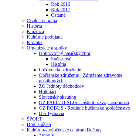
Rok 2016
Rok 2017
Ostatné
Civilná ochrana
História
Knižnica
Kultúrne podujatia
Kronika
Organizácie a spolky
Dobrovoľný hasičský zbor
Súčasnosť
História
Poľovnícke združenie
Občianske združenie - Združenie zdravotne
postihnutých
ZO Jednoty dôchodcov
Holubári
Slovenský skauting
OZ PAPILIO ALIS - Inštitút rozvoja osobnosti
OZ ROBUS - Rodinné bučianske spoločenstvo
Dia Tyrnavia
ŠPORT
Dom služieb
Kultúrno-spoločenské centrum Bučany
Zmluvy