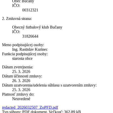
Obec Bučany
IČO:
00312321
2. Zmluvná strana:
Obecný futbalový klub Bučany
IČO:
31826644
Meno podpisujúcej osoby:
Ing. Rastislav Kurinec
Funkcia podpisujúcej osoby:
starosta obce
Dátum zverejnenia:
25. 3. 2026
Dátum účinnosti zmluvy:
26. 3. 2026
Dátum uzatvorenia/udelenia súhlasu s uzatvorením zmluvy:
25. 3. 2026
Platnosť zmluvy do:
Neuvedené
redacted_2026032507_ZoPFD.pdf
Typ súboru: PDF dokument, Veľkosť: 362,89 kB