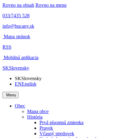
Rovno na obsah
Rovno na menu
033/7435 528
info@bucany.sk
Mapa stránok
RSS
Mobilná aplikacia
SK
Slovensky
SK
Slovensky
EN
English
Menu
Obec
Mapa obce
História
Prvá písomná zmienka
Pravek
Včasný stredovek