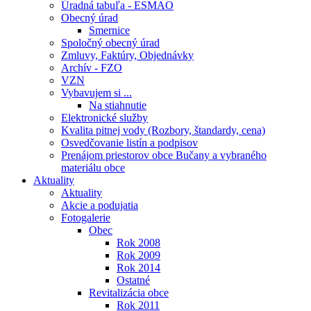
Úradná tabuľa - ESMAO
Obecný úrad
Smernice
Spoločný obecný úrad
Zmluvy, Faktúry, Objednávky
Archív - FZO
VZN
Vybavujem si ...
Na stiahnutie
Elektronické služby
Kvalita pitnej vody (Rozbory, štandardy, cena)
Osvedčovanie listín a podpisov
Prenájom priestorov obce Bučany a vybraného
materiálu obce
Aktuality
Aktuality
Akcie a podujatia
Fotogalerie
Obec
Rok 2008
Rok 2009
Rok 2014
Ostatné
Revitalizácia obce
Rok 2011