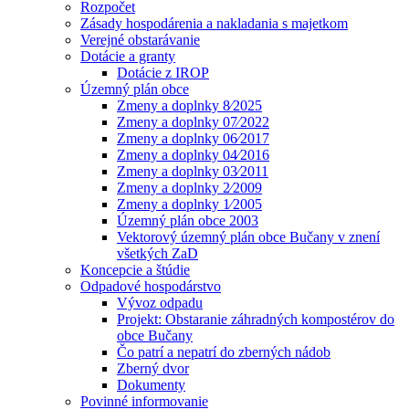
Rozpočet
Zásady hospodárenia a nakladania s majetkom
Verejné obstarávanie
Dotácie a granty
Dotácie z IROP
Územný plán obce
Zmeny a doplnky 8⁄2025
Zmeny a doplnky 07⁄2022
Zmeny a doplnky 06⁄2017
Zmeny a doplnky 04⁄2016
Zmeny a doplnky 03⁄2011
Zmeny a doplnky 2⁄2009
Zmeny a doplnky 1⁄2005
Územný plán obce 2003
Vektorový územný plán obce Bučany v znení
všetkých ZaD
Koncepcie a štúdie
Odpadové hospodárstvo
Vývoz odpadu
Projekt: Obstaranie záhradných kompostérov do
obce Bučany
Čo patrí a nepatrí do zberných nádob
Zberný dvor
Dokumenty
Povinné informovanie