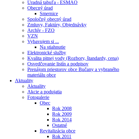
Úradná tabuľa - ESMAO
Obecný úrad
Smernice
Spoločný obecný úrad
Zmluvy, Faktúry, Objednávky
Archív - FZO
VZN
Vybavujem si ...
Na stiahnutie
Elektronické služby
Kvalita pitnej vody (Rozbory, štandardy, cena)
Osvedčovanie listín a podpisov
Prenájom priestorov obce Bučany a vybraného
materiálu obce
Aktuality
Aktuality
Akcie a podujatia
Fotogalerie
Obec
Rok 2008
Rok 2009
Rok 2014
Ostatné
Revitalizácia obce
Rok 2011