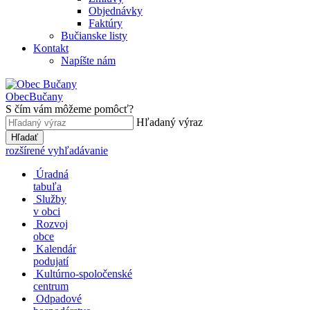
Objednávky
Faktúry
Bučianske listy
Kontakt
Napíšte nám
Obec
Bučany
S čím vám môžeme pomôcť?
Hľadaný výraz
Hľadať
rozšírené vyhľadávanie
Úradná
tabuľa
Služby
v obci
Rozvoj
obce
Kalendár
podujatí
Kultúrno-spoločenské
centrum
Odpadové