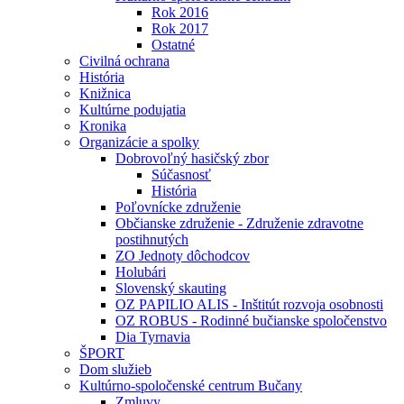
Rok 2016
Rok 2017
Ostatné
Civilná ochrana
História
Knižnica
Kultúrne podujatia
Kronika
Organizácie a spolky
Dobrovoľný hasičský zbor
Súčasnosť
História
Poľovnícke združenie
Občianske združenie - Združenie zdravotne
postihnutých
ZO Jednoty dôchodcov
Holubári
Slovenský skauting
OZ PAPILIO ALIS - Inštitút rozvoja osobnosti
OZ ROBUS - Rodinné bučianske spoločenstvo
Dia Tyrnavia
ŠPORT
Dom služieb
Kultúrno-spoločenské centrum Bučany
Zmluvy