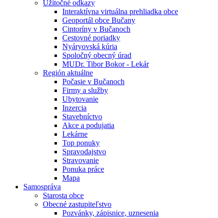
Úžitočné odkazy
Interaktívna virtuálna prehliadka obce
Geoportál obce Bučany
Cintoríny v Bučanoch
Cestovné poriadky
Nyáryovská kúria
Spoločný obecný úrad
MUDr. Tibor Bokor - Lekár
Región aktuálne
Počasie v Bučanoch
Firmy a služby
Ubytovanie
Inzercia
Stavebníctvo
Akce a podujatia
Lekárne
Top ponuky
Spravodajstvo
Stravovanie
Ponuka práce
Mapa
Samospráva
Starosta obce
Obecné zastupiteľstvo
Pozvánky, zápisnice, uznesenia