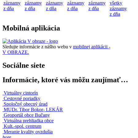
záznamy
záznamy
záznamy
záznamy
záznamy
všetky
z dňa
z dňa
z dňa
z dňa
z dňa
záznamy
z dňa
Mobilná aplikácia
Sledujte informácie z nášho webu v
mobilnej aplikácii -
V OBRAZE.
Sociálne siete
Informácie, ktoré vás môžu zaujímať…
Virtuálny cintorín
Cestovné poriadky
Spoločný obecný úrad
MUDr. Tibor Bokor- LEKÁR
Geoportál obce Bučany
Virtuálna prehliadka obce
Kult.-spol. centrum
Meranie kvality ovzdušia
hore