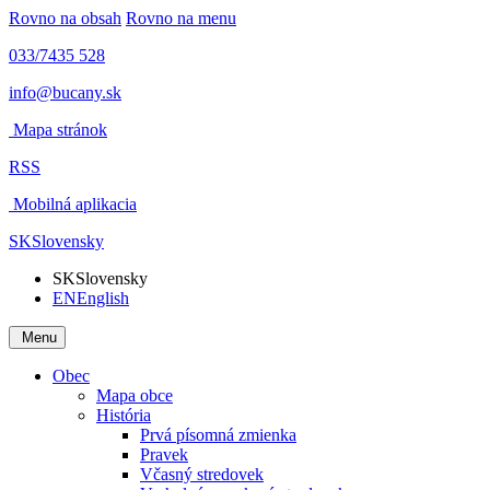
Rovno na obsah
Rovno na menu
033/7435 528
info@bucany.sk
Mapa stránok
RSS
Mobilná aplikacia
SK
Slovensky
SK
Slovensky
EN
English
Menu
Obec
Mapa obce
História
Prvá písomná zmienka
Pravek
Včasný stredovek