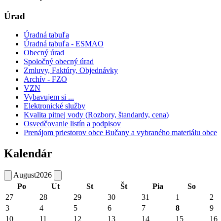
Úrad
Úradná tabuľa
Úradná tabuľa - ESMAO
Obecný úrad
Spoločný obecný úrad
Zmluvy, Faktúry, Objednávky
Archív - FZO
VZN
Vybavujem si ...
Elektronické služby
Kvalita pitnej vody (Rozbory, štandardy, cena)
Osvedčovanie listín a podpisov
Prenájom priestorov obce Bučany a vybraného materiálu obce
Kalendár
August
2026
Po
Ut
St
Št
Pia
So
27
28
29
30
31
1
2
3
4
5
6
7
8
9
10
11
12
13
14
15
16