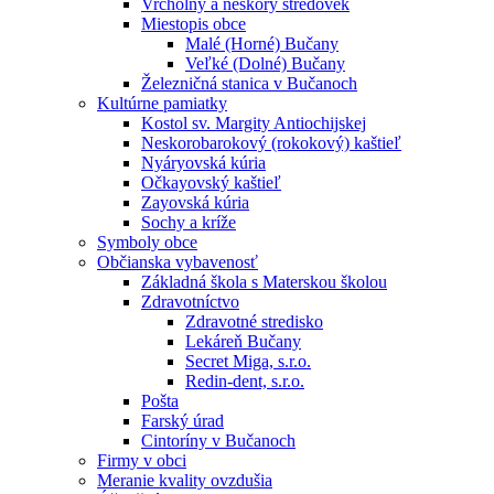
Vrcholný a neskorý stredovek
Miestopis obce
Malé (Horné) Bučany
Veľké (Dolné) Bučany
Železničná stanica v Bučanoch
Kultúrne pamiatky
Kostol sv. Margity Antiochijskej
Neskorobarokový (rokokový) kaštieľ
Nyáryovská kúria
Očkayovský kaštieľ
Zayovská kúria
Sochy a kríže
Symboly obce
Občianska vybavenosť
Základná škola s Materskou školou
Zdravotníctvo
Zdravotné stredisko
Lekáreň Bučany
Secret Miga, s.r.o.
Redin-dent, s.r.o.
Pošta
Farský úrad
Cintoríny v Bučanoch
Firmy v obci
Meranie kvality ovzdušia