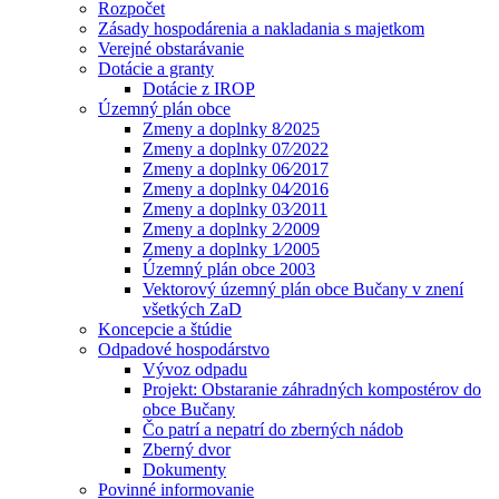
Rozpočet
Zásady hospodárenia a nakladania s majetkom
Verejné obstarávanie
Dotácie a granty
Dotácie z IROP
Územný plán obce
Zmeny a doplnky 8⁄2025
Zmeny a doplnky 07⁄2022
Zmeny a doplnky 06⁄2017
Zmeny a doplnky 04⁄2016
Zmeny a doplnky 03⁄2011
Zmeny a doplnky 2⁄2009
Zmeny a doplnky 1⁄2005
Územný plán obce 2003
Vektorový územný plán obce Bučany v znení
všetkých ZaD
Koncepcie a štúdie
Odpadové hospodárstvo
Vývoz odpadu
Projekt: Obstaranie záhradných kompostérov do
obce Bučany
Čo patrí a nepatrí do zberných nádob
Zberný dvor
Dokumenty
Povinné informovanie