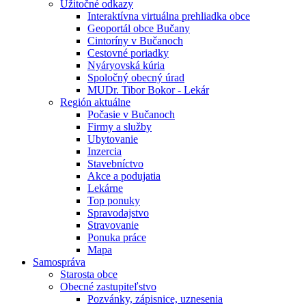
Úžitočné odkazy
Interaktívna virtuálna prehliadka obce
Geoportál obce Bučany
Cintoríny v Bučanoch
Cestovné poriadky
Nyáryovská kúria
Spoločný obecný úrad
MUDr. Tibor Bokor - Lekár
Región aktuálne
Počasie v Bučanoch
Firmy a služby
Ubytovanie
Inzercia
Stavebníctvo
Akce a podujatia
Lekárne
Top ponuky
Spravodajstvo
Stravovanie
Ponuka práce
Mapa
Samospráva
Starosta obce
Obecné zastupiteľstvo
Pozvánky, zápisnice, uznesenia