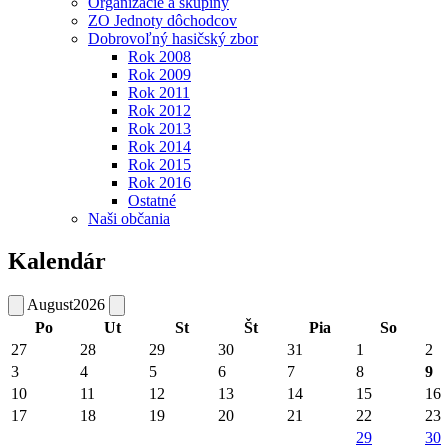
Organizácie a skupiny
ZO Jednoty dôchodcov
Dobrovoľný hasičský zbor
Rok 2008
Rok 2009
Rok 2011
Rok 2012
Rok 2013
Rok 2014
Rok 2015
Rok 2016
Ostatné
Naši občania
Kalendár
August
2026
Po
Ut
St
Št
Pia
So
27
28
29
30
31
1
2
3
4
5
6
7
8
9
10
11
12
13
14
15
16
17
18
19
20
21
22
23
29
30