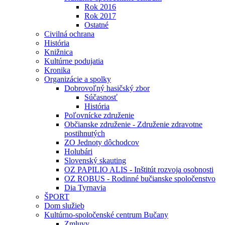
Rok 2016
Rok 2017
Ostatné
Civilná ochrana
História
Knižnica
Kultúrne podujatia
Kronika
Organizácie a spolky
Dobrovoľný hasičský zbor
Súčasnosť
História
Poľovnícke združenie
Občianske združenie - Združenie zdravotne
postihnutých
ZO Jednoty dôchodcov
Holubári
Slovenský skauting
OZ PAPILIO ALIS - Inštitút rozvoja osobnosti
OZ ROBUS - Rodinné bučianske spoločenstvo
Dia Tyrnavia
ŠPORT
Dom služieb
Kultúrno-spoločenské centrum Bučany
Zmluvy