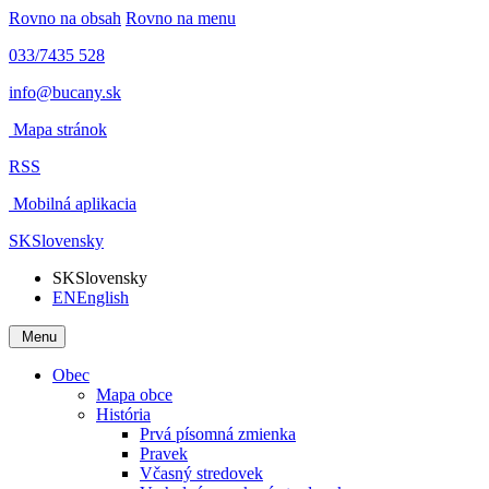
Rovno na obsah
Rovno na menu
033/7435 528
info@bucany.sk
Mapa stránok
RSS
Mobilná aplikacia
SK
Slovensky
SK
Slovensky
EN
English
Menu
Obec
Mapa obce
História
Prvá písomná zmienka
Pravek
Včasný stredovek