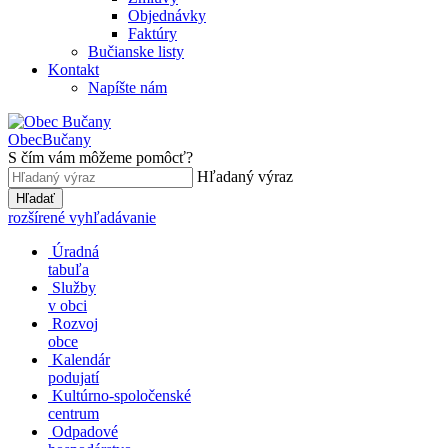
Objednávky
Faktúry
Bučianske listy
Kontakt
Napíšte nám
Obec
Bučany
S čím vám môžeme pomôcť?
Hľadaný výraz
Hľadať
rozšírené vyhľadávanie
Úradná
tabuľa
Služby
v obci
Rozvoj
obce
Kalendár
podujatí
Kultúrno-spoločenské
centrum
Odpadové