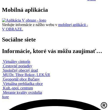
Mobilná aplikácia
Sledujte informácie z nášho webu v
mobilnej aplikácii -
V OBRAZE.
Sociálne siete
Informácie, ktoré vás môžu zaujímať…
Virtuálny cintorín
Cestovné poriadky
Spoločný obecný úrad
MUDr. Tibor Bokor- LEKÁR
Geoportál obce Bučany
Virtuálna prehliadka obce
Kult.-spol. centrum
Meranie kvality ovzdušia
hore