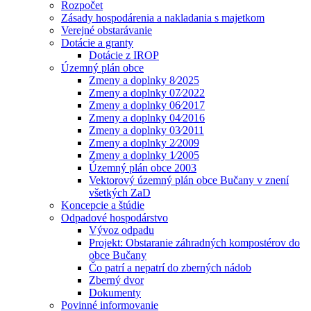
Rozpočet
Zásady hospodárenia a nakladania s majetkom
Verejné obstarávanie
Dotácie a granty
Dotácie z IROP
Územný plán obce
Zmeny a doplnky 8⁄2025
Zmeny a doplnky 07⁄2022
Zmeny a doplnky 06⁄2017
Zmeny a doplnky 04⁄2016
Zmeny a doplnky 03⁄2011
Zmeny a doplnky 2⁄2009
Zmeny a doplnky 1⁄2005
Územný plán obce 2003
Vektorový územný plán obce Bučany v znení
všetkých ZaD
Koncepcie a štúdie
Odpadové hospodárstvo
Vývoz odpadu
Projekt: Obstaranie záhradných kompostérov do
obce Bučany
Čo patrí a nepatrí do zberných nádob
Zberný dvor
Dokumenty
Povinné informovanie