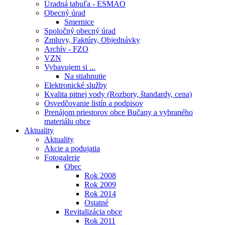
Úradná tabuľa - ESMAO
Obecný úrad
Smernice
Spoločný obecný úrad
Zmluvy, Faktúry, Objednávky
Archív - FZO
VZN
Vybavujem si ...
Na stiahnutie
Elektronické služby
Kvalita pitnej vody (Rozbory, štandardy, cena)
Osvedčovanie listín a podpisov
Prenájom priestorov obce Bučany a vybraného
materiálu obce
Aktuality
Aktuality
Akcie a podujatia
Fotogalerie
Obec
Rok 2008
Rok 2009
Rok 2014
Ostatné
Revitalizácia obce
Rok 2011