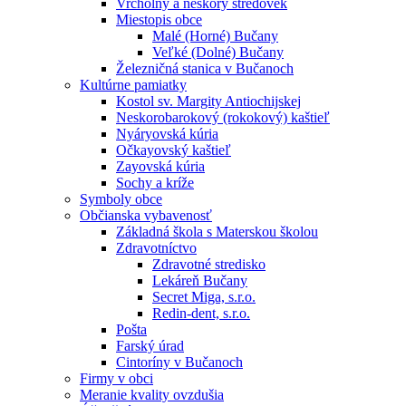
Vrcholný a neskorý stredovek
Miestopis obce
Malé (Horné) Bučany
Veľké (Dolné) Bučany
Železničná stanica v Bučanoch
Kultúrne pamiatky
Kostol sv. Margity Antiochijskej
Neskorobarokový (rokokový) kaštieľ
Nyáryovská kúria
Očkayovský kaštieľ
Zayovská kúria
Sochy a kríže
Symboly obce
Občianska vybavenosť
Základná škola s Materskou školou
Zdravotníctvo
Zdravotné stredisko
Lekáreň Bučany
Secret Miga, s.r.o.
Redin-dent, s.r.o.
Pošta
Farský úrad
Cintoríny v Bučanoch
Firmy v obci
Meranie kvality ovzdušia