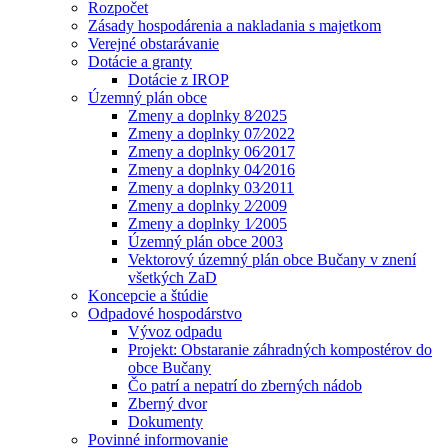
Rozpočet
Zásady hospodárenia a nakladania s majetkom
Verejné obstarávanie
Dotácie a granty
Dotácie z IROP
Územný plán obce
Zmeny a doplnky 8⁄2025
Zmeny a doplnky 07⁄2022
Zmeny a doplnky 06⁄2017
Zmeny a doplnky 04⁄2016
Zmeny a doplnky 03⁄2011
Zmeny a doplnky 2⁄2009
Zmeny a doplnky 1⁄2005
Územný plán obce 2003
Vektorový územný plán obce Bučany v znení
všetkých ZaD
Koncepcie a štúdie
Odpadové hospodárstvo
Vývoz odpadu
Projekt: Obstaranie záhradných kompostérov do
obce Bučany
Čo patrí a nepatrí do zberných nádob
Zberný dvor
Dokumenty
Povinné informovanie