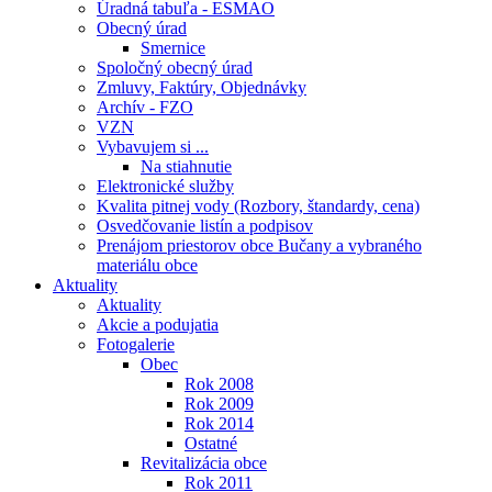
Úradná tabuľa - ESMAO
Obecný úrad
Smernice
Spoločný obecný úrad
Zmluvy, Faktúry, Objednávky
Archív - FZO
VZN
Vybavujem si ...
Na stiahnutie
Elektronické služby
Kvalita pitnej vody (Rozbory, štandardy, cena)
Osvedčovanie listín a podpisov
Prenájom priestorov obce Bučany a vybraného
materiálu obce
Aktuality
Aktuality
Akcie a podujatia
Fotogalerie
Obec
Rok 2008
Rok 2009
Rok 2014
Ostatné
Revitalizácia obce
Rok 2011