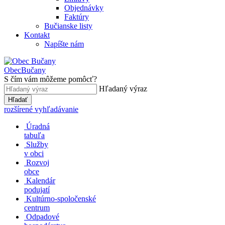
Objednávky
Faktúry
Bučianske listy
Kontakt
Napíšte nám
Obec
Bučany
S čím vám môžeme pomôcť?
Hľadaný výraz
Hľadať
rozšírené vyhľadávanie
Úradná
tabuľa
Služby
v obci
Rozvoj
obce
Kalendár
podujatí
Kultúrno-spoločenské
centrum
Odpadové