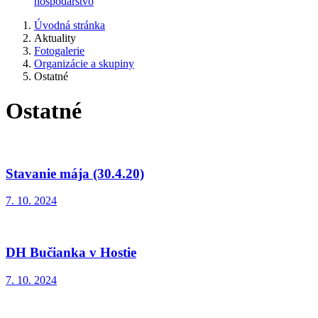
hospodárstvo
Úvodná stránka
Aktuality
Fotogalerie
Organizácie a skupiny
Ostatné
Ostatné
Stavanie mája (30.4.20)
7. 10. 2024
DH Bučianka v Hostie
7. 10. 2024