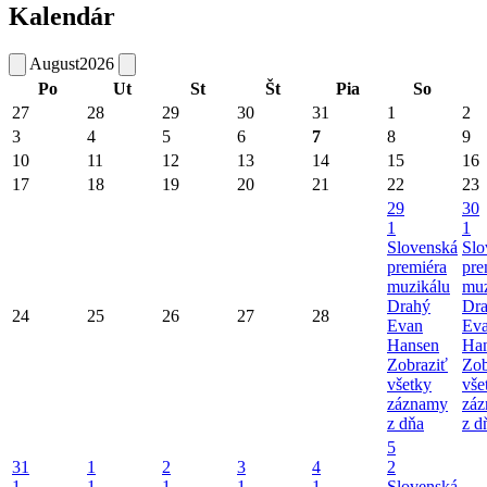
Kalendár
August
2026
Po
Ut
St
Št
Pia
So
27
28
29
30
31
1
2
3
4
5
6
7
8
9
10
11
12
13
14
15
16
17
18
19
20
21
22
23
29
30
1
1
Slovenská
Slo
premiéra
pre
muzikálu
muz
Drahý
Dr
24
25
26
27
28
Evan
Ev
Hansen
Ha
Zobraziť
Zob
všetky
vše
záznamy
zá
z dňa
z d
5
31
1
2
3
4
2
1
1
1
1
1
Slovenská