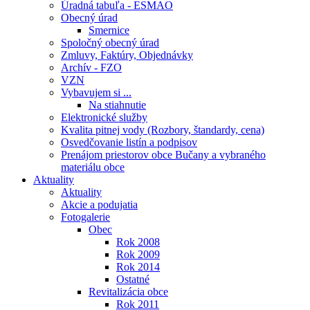
Úradná tabuľa - ESMAO
Obecný úrad
Smernice
Spoločný obecný úrad
Zmluvy, Faktúry, Objednávky
Archív - FZO
VZN
Vybavujem si ...
Na stiahnutie
Elektronické služby
Kvalita pitnej vody (Rozbory, štandardy, cena)
Osvedčovanie listín a podpisov
Prenájom priestorov obce Bučany a vybraného
materiálu obce
Aktuality
Aktuality
Akcie a podujatia
Fotogalerie
Obec
Rok 2008
Rok 2009
Rok 2014
Ostatné
Revitalizácia obce
Rok 2011