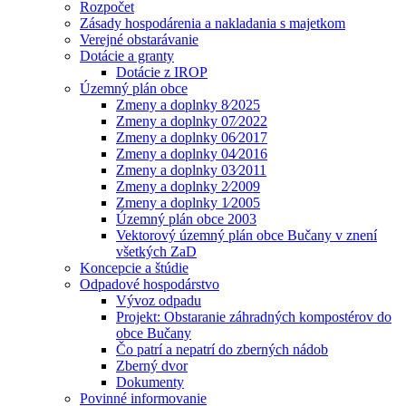
Rozpočet
Zásady hospodárenia a nakladania s majetkom
Verejné obstarávanie
Dotácie a granty
Dotácie z IROP
Územný plán obce
Zmeny a doplnky 8⁄2025
Zmeny a doplnky 07⁄2022
Zmeny a doplnky 06⁄2017
Zmeny a doplnky 04⁄2016
Zmeny a doplnky 03⁄2011
Zmeny a doplnky 2⁄2009
Zmeny a doplnky 1⁄2005
Územný plán obce 2003
Vektorový územný plán obce Bučany v znení
všetkých ZaD
Koncepcie a štúdie
Odpadové hospodárstvo
Vývoz odpadu
Projekt: Obstaranie záhradných kompostérov do
obce Bučany
Čo patrí a nepatrí do zberných nádob
Zberný dvor
Dokumenty
Povinné informovanie