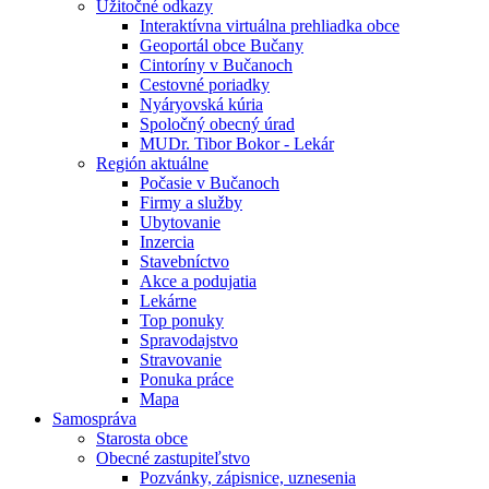
Úžitočné odkazy
Interaktívna virtuálna prehliadka obce
Geoportál obce Bučany
Cintoríny v Bučanoch
Cestovné poriadky
Nyáryovská kúria
Spoločný obecný úrad
MUDr. Tibor Bokor - Lekár
Región aktuálne
Počasie v Bučanoch
Firmy a služby
Ubytovanie
Inzercia
Stavebníctvo
Akce a podujatia
Lekárne
Top ponuky
Spravodajstvo
Stravovanie
Ponuka práce
Mapa
Samospráva
Starosta obce
Obecné zastupiteľstvo
Pozvánky, zápisnice, uznesenia