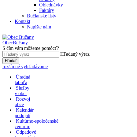
Objednávky
Faktúry
Bučianske listy
Kontakt
Napíšte nám
Obec
Bučany
S čím vám môžeme pomôcť?
Hľadaný výraz
Hľadať
rozšírené vyhľadávanie
Úradná
tabuľa
Služby
v obci
Rozvoj
obce
Kalendár
podujatí
Kultúrno-spoločenské
centrum
Odpadové