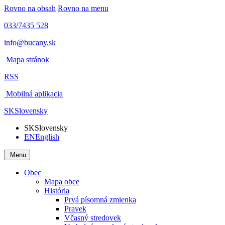
Rovno na obsah
Rovno na menu
033/7435 528
info@bucany.sk
Mapa stránok
RSS
Mobilná aplikacia
SK
Slovensky
SK
Slovensky
EN
English
Menu
Obec
Mapa obce
História
Prvá písomná zmienka
Pravek
Včasný stredovek