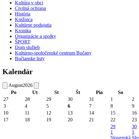
Kultúra v obci
Civilná ochrana
História
Knižnica
Kultúrne podujatia
Kronika
Organizácie a spolky
ŠPORT
Dom služieb
Kultúrno-spoločenské centrum Bučany
Bučianske listy
Kalendár
August
2026
Po
Ut
St
Št
Pia
So
27
28
29
30
31
1
2
3
4
5
6
7
8
9
10
11
12
13
14
15
16
17
18
19
20
21
22
23
29
30
1
1
Slovenská
Slo