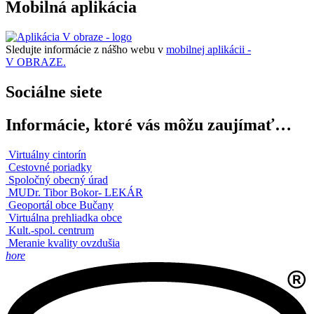
Mobilná aplikácia
Sledujte informácie z nášho webu v
mobilnej aplikácii -
V OBRAZE.
Sociálne siete
Informácie, ktoré vás môžu zaujímať…
Virtuálny cintorín
Cestovné poriadky
Spoločný obecný úrad
MUDr. Tibor Bokor- LEKÁR
Geoportál obce Bučany
Virtuálna prehliadka obce
Kult.-spol. centrum
Meranie kvality ovzdušia
hore