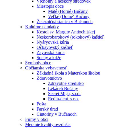
Vrcholný a neskorý stredovek
Miestopis obce
Malé (Horné) Bučany
Veľké (Dolné) Bučany
Železničná stanica v Bučanoch
Kultúrne pamiatky
Kostol sv. Margity Antiochijskej
Neskorobarokový (rokokový) kaštieľ
Nyáryovská kúria
Očkayovský kaštieľ
Zayovská kúria
Sochy a kríže
Symboly obce
Občianska vybavenosť
Základná škola s Materskou školou
Zdravotníctvo
Zdravotné stredisko
Lekáreň Bučany
Secret Miga, s.r.o.
Redin-dent, s.r.o.
Pošta
Farský úrad
Cintoríny v Bučanoch
Firmy v obci
Meranie kvality ovzdušia