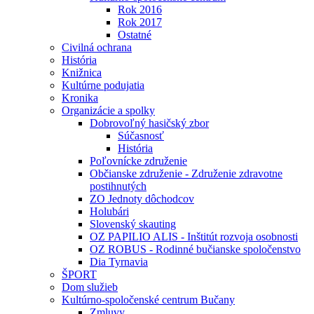
Rok 2016
Rok 2017
Ostatné
Civilná ochrana
História
Knižnica
Kultúrne podujatia
Kronika
Organizácie a spolky
Dobrovoľný hasičský zbor
Súčasnosť
História
Poľovnícke združenie
Občianske združenie - Združenie zdravotne
postihnutých
ZO Jednoty dôchodcov
Holubári
Slovenský skauting
OZ PAPILIO ALIS - Inštitút rozvoja osobnosti
OZ ROBUS - Rodinné bučianske spoločenstvo
Dia Tyrnavia
ŠPORT
Dom služieb
Kultúrno-spoločenské centrum Bučany
Zmluvy