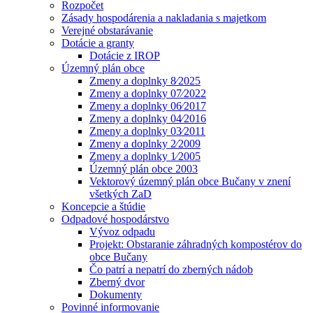
Rozpočet
Zásady hospodárenia a nakladania s majetkom
Verejné obstarávanie
Dotácie a granty
Dotácie z IROP
Územný plán obce
Zmeny a doplnky 8⁄2025
Zmeny a doplnky 07⁄2022
Zmeny a doplnky 06⁄2017
Zmeny a doplnky 04⁄2016
Zmeny a doplnky 03⁄2011
Zmeny a doplnky 2⁄2009
Zmeny a doplnky 1⁄2005
Územný plán obce 2003
Vektorový územný plán obce Bučany v znení
všetkých ZaD
Koncepcie a štúdie
Odpadové hospodárstvo
Vývoz odpadu
Projekt: Obstaranie záhradných kompostérov do
obce Bučany
Čo patrí a nepatrí do zberných nádob
Zberný dvor
Dokumenty
Povinné informovanie