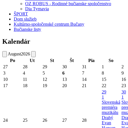
OZ ROBUS - Rodinné bučianske spoločenstvo
Dia Tyrnavia
ŠPORT
Dom služieb
Kultúrno-spoločenské centrum Bučany
Bučianske listy
Kalendár
August
2026
Po
Ut
St
Št
Pia
So
27
28
29
30
31
1
2
3
4
5
6
7
8
9
10
11
12
13
14
15
16
17
18
19
20
21
22
23
29
30
1
1
Slovenská
Slo
premiéra
pre
muzikálu
muz
Drahý
Dr
24
25
26
27
28
Evan
Ev
Hansen
Ha