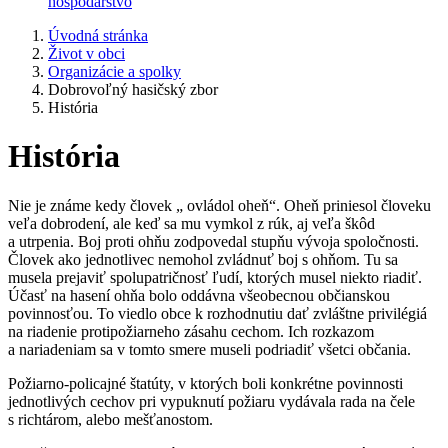
hospodárstvo
Úvodná stránka
Život v obci
Organizácie a spolky
Dobrovoľný hasičský zbor
História
História
Nie je známe kedy človek „ ovládol oheň“. Oheň priniesol človeku
veľa dobrodení, ale keď sa mu vymkol z rúk, aj veľa škôd
a utrpenia. Boj proti ohňu zodpovedal stupňu vývoja spoločnosti.
Človek ako jednotlivec nemohol zvládnuť boj s ohňom. Tu sa
musela prejaviť spolupatričnosť ľudí, ktorých musel niekto riadiť.
Účasť na hasení ohňa bolo oddávna všeobecnou občianskou
povinnosťou. To viedlo obce k rozhodnutiu dať zvláštne privilégiá
na riadenie protipožiarneho zásahu cechom. Ich rozkazom
a nariadeniam sa v tomto smere museli podriadiť všetci občania.
Požiarno-policajné štatúty, v ktorých boli konkrétne povinnosti
jednotlivých cechov pri vypuknutí požiaru vydávala rada na čele
s richtárom, alebo mešťanostom.