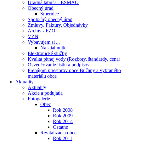
Úradná tabuľa - ESMAO
Obecný úrad
Smernice
Spoločný obecný úrad
Zmluvy, Faktúry, Objednávky
Archív - FZO
VZN
Vybavujem si ...
Na stiahnutie
Elektronické služby
Kvalita pitnej vody (Rozbory, štandardy, cena)
Osvedčovanie listín a podpisov
Prenájom priestorov obce Bučany a vybraného
materiálu obce
Aktuality
Aktuality
Akcie a podujatia
Fotogalerie
Obec
Rok 2008
Rok 2009
Rok 2014
Ostatné
Revitalizácia obce
Rok 2011