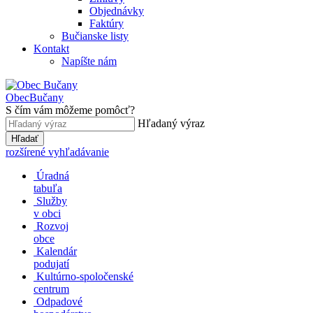
Objednávky
Faktúry
Bučianske listy
Kontakt
Napíšte nám
Obec
Bučany
S čím vám môžeme pomôcť?
Hľadaný výraz
Hľadať
rozšírené vyhľadávanie
Úradná
tabuľa
Služby
v obci
Rozvoj
obce
Kalendár
podujatí
Kultúrno-spoločenské
centrum
Odpadové