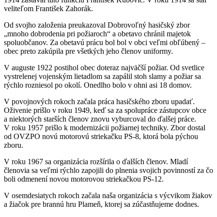
veliteľom František Zahorák.
Od svojho založenia preukazoval Dobrovoľný hasičský zbor
„mnoho dobrodenia pri požiaroch“ a obetavo chránil majetok
spoluobčanov. Za obetavú prácu bol bol v obci veľmi obľúbený –
obec preto zakúpila pre všetkých jeho členov uniformy.
V auguste 1922 postihol obec doteraz najväčší požiar. Od svetlice
vystrelenej vojenským lietadlom sa zapálil stoh slamy a požiar sa
rýchlo rozniesol po okolí. Onedlho bolo v ohni asi 18 domov.
V povojnových rokoch začala práca hasičského zboru upadať.
Oživenie prišlo v roku 1949, keď sa za spolupráce zástupcov obce
a niektorých starších členov znovu vyburcoval do ďalšej práce.
V roku 1957 prišlo k modernizácii požiarnej techniky. Zbor dostal
od OVZPO novú motorovú striekačku PS-8, ktorá bola pýchou
zboru.
V roku 1967 sa organizácia rozšírila o ďalších členov. Mladí
členovia sa veľmi rýchlo zapojili do plnenia svojich povinností za čo
boli odmenení novou motorovou striekačkou PS-12.
V osemdesiatych rokoch začala naša organizácia s výcvikom žiakov
a žiačok pre brannú hru Plameň, ktorej sa zúčastňujeme dodnes.