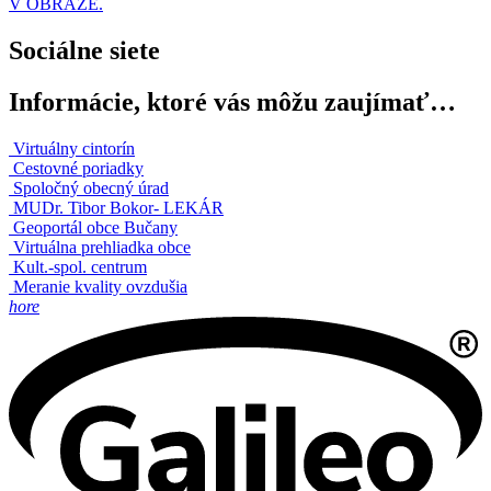
V OBRAZE.
Sociálne siete
Informácie, ktoré vás môžu zaujímať…
Virtuálny cintorín
Cestovné poriadky
Spoločný obecný úrad
MUDr. Tibor Bokor- LEKÁR
Geoportál obce Bučany
Virtuálna prehliadka obce
Kult.-spol. centrum
Meranie kvality ovzdušia
hore