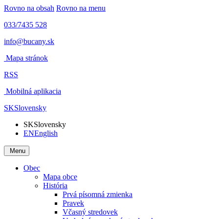
Rovno na obsah
Rovno na menu
033/7435 528
info@bucany.sk
Mapa stránok
RSS
Mobilná aplikacia
SK
Slovensky
SK
Slovensky
EN
English
Menu
Obec
Mapa obce
História
Prvá písomná zmienka
Pravek
Včasný stredovek