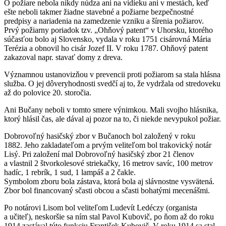
O požiare nebola nikdy núdza ani na vidieku ani v mestách, keď
ešte neboli takmer žiadne stavebné a požiarne bezpečnostné
predpisy a nariadenia na zamedzenie vzniku a šírenia požiarov.
Prvý požiarny poriadok tzv. „Ohňový patent“ v Uhorsku, ktorého
súčasťou bolo aj Slovensko, vydala v roku 1751 cisárovná Mária
Terézia a obnovil ho cisár Jozef II. V roku 1787. Ohňový patent
zakazoval napr. stavať domy z dreva.
Významnou ustanovizňou v prevencii proti požiarom sa stala hlásna
služba. O jej dôveryhodnosti svedčí aj to, že vydržala od stredoveku
až do polovice 20. storočia.
Ani Bučany neboli v tomto smere výnimkou. Mali svojho hlásnika,
ktorý hlásil čas, ale dával aj pozor na to, či niekde nevypukol požiar.
Dobrovoľný hasičský zbor v Bučanoch bol založený v roku
1882. Jeho zakladateľom a prvým veliteľom bol trakovický notár
Lisý. Pri založení mal Dobrovoľný hasičský zbor 21 členov
a vlastnil 2 štvorkolesové striekačky, 16 metrov savíc, 100 metrov
hadíc, 1 rebrík, 1 sud, 1 lampáš a 2 čakle.
Symbolom zboru bola zástava, ktorá bola aj slávnostne vysvätená.
Zbor bol financovaný sčasti obcou a sčasti bohatými mecenášmi.
Po notárovi Lisom bol veliteľom Ludevít Ledéczy (organista
a učiteľ), neskoršie sa ním stal Pavol Kubovič, po ňom až do roku
1914 zastával túto funkciu František Kubovič. V roku 1914 sa stal