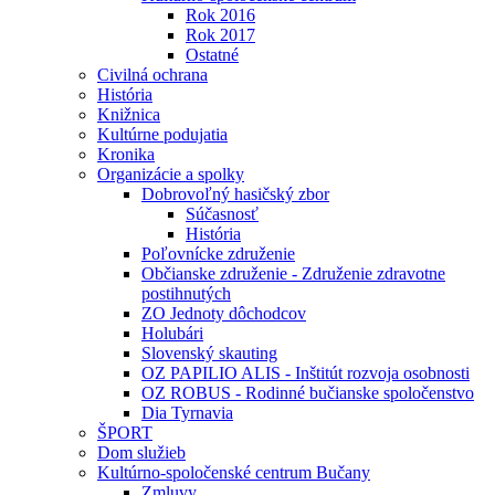
Rok 2016
Rok 2017
Ostatné
Civilná ochrana
História
Knižnica
Kultúrne podujatia
Kronika
Organizácie a spolky
Dobrovoľný hasičský zbor
Súčasnosť
História
Poľovnícke združenie
Občianske združenie - Združenie zdravotne
postihnutých
ZO Jednoty dôchodcov
Holubári
Slovenský skauting
OZ PAPILIO ALIS - Inštitút rozvoja osobnosti
OZ ROBUS - Rodinné bučianske spoločenstvo
Dia Tyrnavia
ŠPORT
Dom služieb
Kultúrno-spoločenské centrum Bučany
Zmluvy