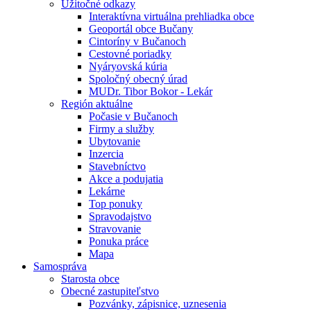
Úžitočné odkazy
Interaktívna virtuálna prehliadka obce
Geoportál obce Bučany
Cintoríny v Bučanoch
Cestovné poriadky
Nyáryovská kúria
Spoločný obecný úrad
MUDr. Tibor Bokor - Lekár
Región aktuálne
Počasie v Bučanoch
Firmy a služby
Ubytovanie
Inzercia
Stavebníctvo
Akce a podujatia
Lekárne
Top ponuky
Spravodajstvo
Stravovanie
Ponuka práce
Mapa
Samospráva
Starosta obce
Obecné zastupiteľstvo
Pozvánky, zápisnice, uznesenia