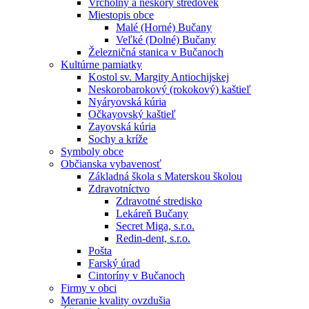
Vrcholný a neskorý stredovek
Miestopis obce
Malé (Horné) Bučany
Veľké (Dolné) Bučany
Železničná stanica v Bučanoch
Kultúrne pamiatky
Kostol sv. Margity Antiochijskej
Neskorobarokový (rokokový) kaštieľ
Nyáryovská kúria
Očkayovský kaštieľ
Zayovská kúria
Sochy a kríže
Symboly obce
Občianska vybavenosť
Základná škola s Materskou školou
Zdravotníctvo
Zdravotné stredisko
Lekáreň Bučany
Secret Miga, s.r.o.
Redin-dent, s.r.o.
Pošta
Farský úrad
Cintoríny v Bučanoch
Firmy v obci
Meranie kvality ovzdušia