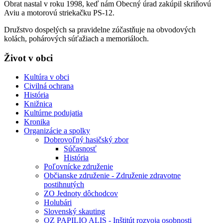
Obrat nastal v roku 1998, keď nám Obecný úrad zakúpil skriňovú
Aviu a motorovú striekačku PS-12.
Družstvo dospelých sa pravidelne zúčastňuje na obvodových
kolách, pohárových súťažiach a memoriáloch.
Život v obci
Kultúra v obci
Civilná ochrana
História
Knižnica
Kultúrne podujatia
Kronika
Organizácie a spolky
Dobrovoľný hasičský zbor
Súčasnosť
História
Poľovnícke združenie
Občianske združenie - Združenie zdravotne
postihnutých
ZO Jednoty dôchodcov
Holubári
Slovenský skauting
OZ PAPILIO ALIS - Inštitút rozvoja osobnosti