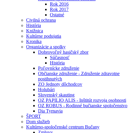
Rok 2016
Rok 2017
Ostatné
Civilná ochrana
História
Knižnica
Kultúrne podujatia
Kronika
Organizácie a spolky
Dobrovoľný hasičský zbor
Súčasnosť
História
Poľovnícke združenie
Občianske združenie - Združenie zdravotne
postihnutých
ZO Jednoty dôchodcov
Holubári
Slovenský skauting
OZ PAPILIO ALIS - Inštitút rozvoja osobnosti
OZ ROBUS - Rodinné bučianske spoločenstvo
Dia Tyrnavia
ŠPORT
Dom služieb
Kultúrno-spoločenské centrum Bučany
Zmluvy