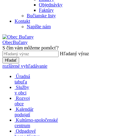
Objednávky
Faktúry
Bučianske listy
Kontakt
Napíšte nám
Obec
Bučany
S čím vám môžeme pomôcť?
Hľadaný výraz
Hľadať
rozšírené vyhľadávanie
Úradná
tabuľa
Služby
v obci
Rozvoj
obce
Kalendár
podujatí
Kultúrno-spoločenské
centrum
Odpadové