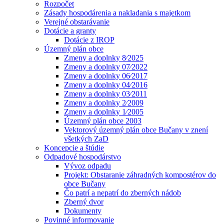
Rozpočet
Zásady hospodárenia a nakladania s majetkom
Verejné obstarávanie
Dotácie a granty
Dotácie z IROP
Územný plán obce
Zmeny a doplnky 8⁄2025
Zmeny a doplnky 07⁄2022
Zmeny a doplnky 06⁄2017
Zmeny a doplnky 04⁄2016
Zmeny a doplnky 03⁄2011
Zmeny a doplnky 2⁄2009
Zmeny a doplnky 1⁄2005
Územný plán obce 2003
Vektorový územný plán obce Bučany v znení
všetkých ZaD
Koncepcie a štúdie
Odpadové hospodárstvo
Vývoz odpadu
Projekt: Obstaranie záhradných kompostérov do
obce Bučany
Čo patrí a nepatrí do zberných nádob
Zberný dvor
Dokumenty
Povinné informovanie