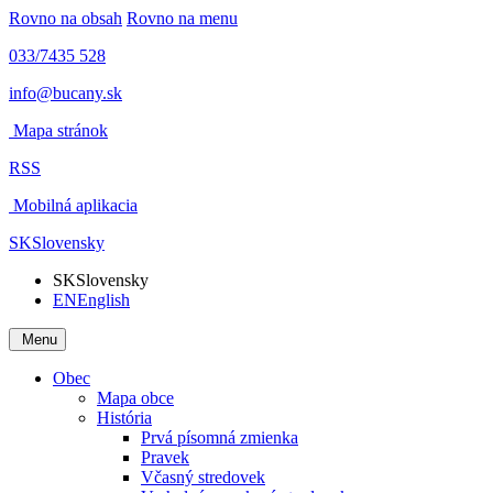
Rovno na obsah
Rovno na menu
033/7435 528
info@bucany.sk
Mapa stránok
RSS
Mobilná aplikacia
SK
Slovensky
SK
Slovensky
EN
English
Menu
Obec
Mapa obce
História
Prvá písomná zmienka
Pravek
Včasný stredovek