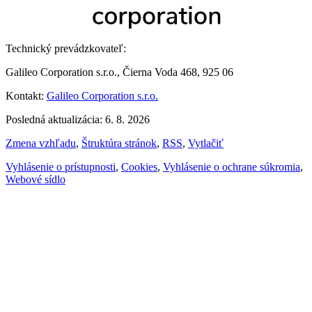
Technický prevádzkovateľ:
Galileo Corporation s.r.o., Čierna Voda 468, 925 06
Kontakt:
Galileo Corporation s.r.o.
Posledná aktualizácia: 6. 8. 2026
Zmena vzhľadu
,
Štruktúra stránok
,
RSS
,
Vytlačiť
Vyhlásenie o prístupnosti
,
Cookies
,
Vyhlásenie o ochrane súkromia
,
Webové sídlo