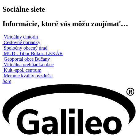
Sociálne siete
Informácie, ktoré vás môžu zaujímať…
Virtuálny cintorín
Cestovné poriadky
Spoločný obecný úrad
MUDr. Tibor Bokor- LEKÁR
Geoportál obce Bučany
Virtuálna prehliadka obce
Kult.-spol. centrum
Meranie kvality ovzdušia
hore