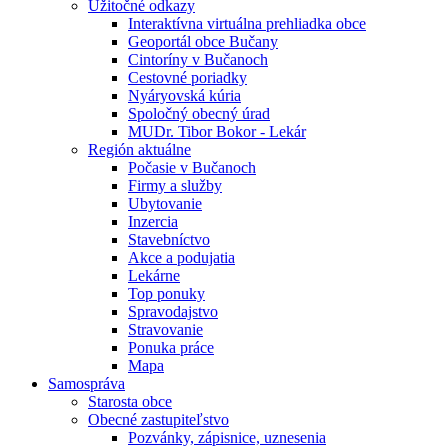
Úžitočné odkazy
Interaktívna virtuálna prehliadka obce
Geoportál obce Bučany
Cintoríny v Bučanoch
Cestovné poriadky
Nyáryovská kúria
Spoločný obecný úrad
MUDr. Tibor Bokor - Lekár
Región aktuálne
Počasie v Bučanoch
Firmy a služby
Ubytovanie
Inzercia
Stavebníctvo
Akce a podujatia
Lekárne
Top ponuky
Spravodajstvo
Stravovanie
Ponuka práce
Mapa
Samospráva
Starosta obce
Obecné zastupiteľstvo
Pozvánky, zápisnice, uznesenia