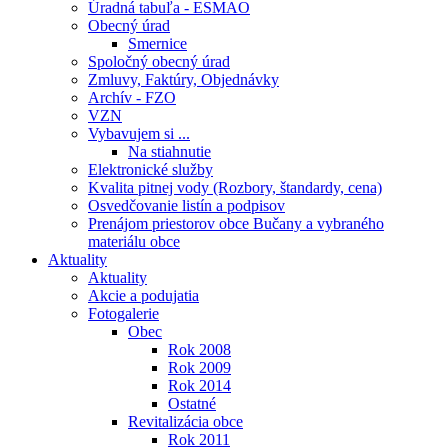
Úradná tabuľa - ESMAO
Obecný úrad
Smernice
Spoločný obecný úrad
Zmluvy, Faktúry, Objednávky
Archív - FZO
VZN
Vybavujem si ...
Na stiahnutie
Elektronické služby
Kvalita pitnej vody (Rozbory, štandardy, cena)
Osvedčovanie listín a podpisov
Prenájom priestorov obce Bučany a vybraného
materiálu obce
Aktuality
Aktuality
Akcie a podujatia
Fotogalerie
Obec
Rok 2008
Rok 2009
Rok 2014
Ostatné
Revitalizácia obce
Rok 2011