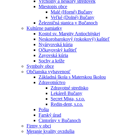
Vrcholný a neskorý stredovek
Miestopis obce
Malé (Horné) Bučany
Veľké (Dolné) Bučany
Železničná stanica v Bučanoch
Kultúrne pamiatky
Kostol sv. Margity Antiochijskej
Neskorobarokový (rokokový) kaštieľ
Nyáryovská kúria
Očkayovský kaštieľ
Zayovská kúria
Sochy a kríže
Symboly obce
Občianska vybavenosť
Základná škola s Materskou školou
Zdravotníctvo
Zdravotné stredisko
Lekáreň Bučany
Secret Miga, s.r.o.
Redin-dent, s.r.o.
Pošta
Farský úrad
Cintoríny v Bučanoch
Firmy v obci
Meranie kvality ovzdušia