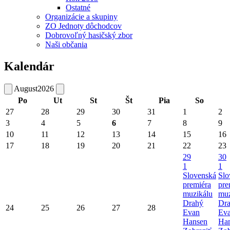
Ostatné
Organizácie a skupiny
ZO Jednoty dôchodcov
Dobrovoľný hasičský zbor
Naši občania
Kalendár
August
2026
Po
Ut
St
Št
Pia
So
27
28
29
30
31
1
2
3
4
5
6
7
8
9
10
11
12
13
14
15
16
17
18
19
20
21
22
23
29
30
1
1
Slovenská
Slo
premiéra
pre
muzikálu
muz
Drahý
Dr
24
25
26
27
28
Evan
Ev
Hansen
Ha