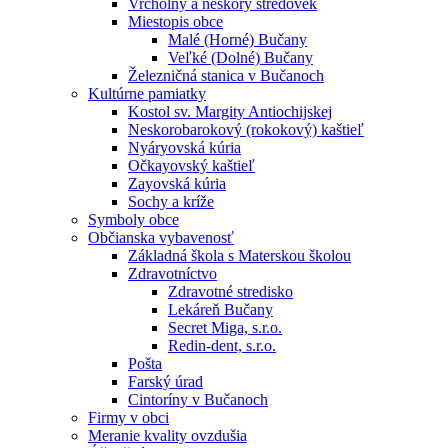
Vrcholný a neskorý stredovek
Miestopis obce
Malé (Horné) Bučany
Veľké (Dolné) Bučany
Železničná stanica v Bučanoch
Kultúrne pamiatky
Kostol sv. Margity Antiochijskej
Neskorobarokový (rokokový) kaštieľ
Nyáryovská kúria
Očkayovský kaštieľ
Zayovská kúria
Sochy a kríže
Symboly obce
Občianska vybavenosť
Základná škola s Materskou školou
Zdravotníctvo
Zdravotné stredisko
Lekáreň Bučany
Secret Miga, s.r.o.
Redin-dent, s.r.o.
Pošta
Farský úrad
Cintoríny v Bučanoch
Firmy v obci
Meranie kvality ovzdušia