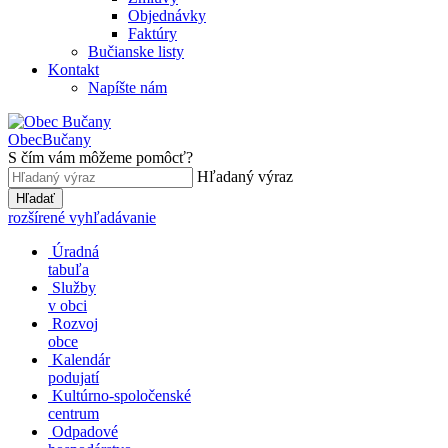
Objednávky
Faktúry
Bučianske listy
Kontakt
Napíšte nám
Obec
Bučany
S čím vám môžeme pomôcť?
Hľadaný výraz
Hľadať
rozšírené vyhľadávanie
Úradná
tabuľa
Služby
v obci
Rozvoj
obce
Kalendár
podujatí
Kultúrno-spoločenské
centrum
Odpadové