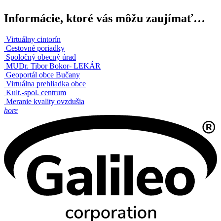
Informácie, ktoré vás môžu zaujímať…
Virtuálny cintorín
Cestovné poriadky
Spoločný obecný úrad
MUDr. Tibor Bokor- LEKÁR
Geoportál obce Bučany
Virtuálna prehliadka obce
Kult.-spol. centrum
Meranie kvality ovzdušia
hore