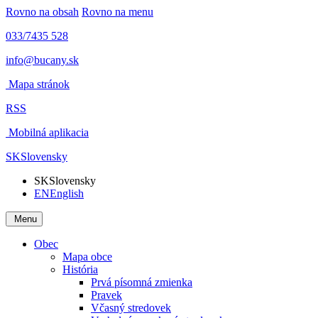
Rovno na obsah
Rovno na menu
033/7435 528
info@bucany.sk
Mapa stránok
RSS
Mobilná aplikacia
SK
Slovensky
SK
Slovensky
EN
English
Menu
Obec
Mapa obce
História
Prvá písomná zmienka
Pravek
Včasný stredovek