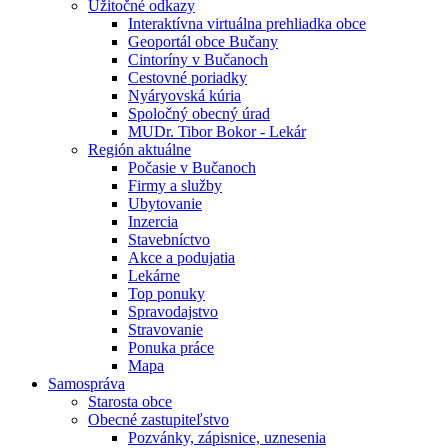
Úžitočné odkazy
Interaktívna virtuálna prehliadka obce
Geoportál obce Bučany
Cintoríny v Bučanoch
Cestovné poriadky
Nyáryovská kúria
Spoločný obecný úrad
MUDr. Tibor Bokor - Lekár
Región aktuálne
Počasie v Bučanoch
Firmy a služby
Ubytovanie
Inzercia
Stavebníctvo
Akce a podujatia
Lekárne
Top ponuky
Spravodajstvo
Stravovanie
Ponuka práce
Mapa
Samospráva
Starosta obce
Obecné zastupiteľstvo
Pozvánky, zápisnice, uznesenia