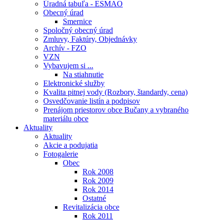
Úradná tabuľa - ESMAO
Obecný úrad
Smernice
Spoločný obecný úrad
Zmluvy, Faktúry, Objednávky
Archív - FZO
VZN
Vybavujem si ...
Na stiahnutie
Elektronické služby
Kvalita pitnej vody (Rozbory, štandardy, cena)
Osvedčovanie listín a podpisov
Prenájom priestorov obce Bučany a vybraného
materiálu obce
Aktuality
Aktuality
Akcie a podujatia
Fotogalerie
Obec
Rok 2008
Rok 2009
Rok 2014
Ostatné
Revitalizácia obce
Rok 2011