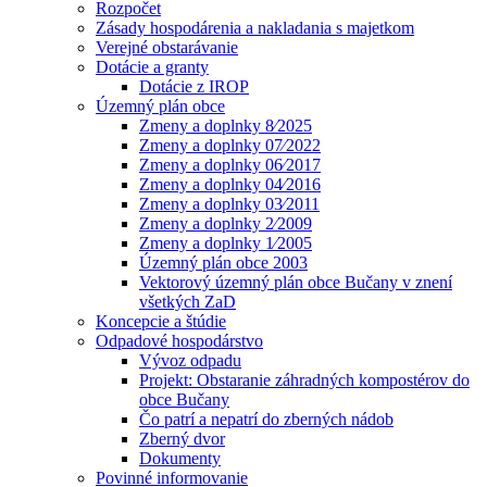
Rozpočet
Zásady hospodárenia a nakladania s majetkom
Verejné obstarávanie
Dotácie a granty
Dotácie z IROP
Územný plán obce
Zmeny a doplnky 8⁄2025
Zmeny a doplnky 07⁄2022
Zmeny a doplnky 06⁄2017
Zmeny a doplnky 04⁄2016
Zmeny a doplnky 03⁄2011
Zmeny a doplnky 2⁄2009
Zmeny a doplnky 1⁄2005
Územný plán obce 2003
Vektorový územný plán obce Bučany v znení
všetkých ZaD
Koncepcie a štúdie
Odpadové hospodárstvo
Vývoz odpadu
Projekt: Obstaranie záhradných kompostérov do
obce Bučany
Čo patrí a nepatrí do zberných nádob
Zberný dvor
Dokumenty
Povinné informovanie