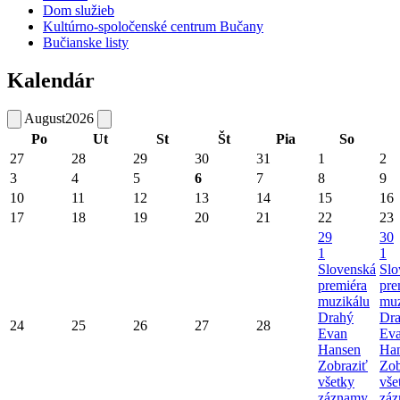
Dom služieb
Kultúrno-spoločenské centrum Bučany
Bučianske listy
Kalendár
August
2026
Po
Ut
St
Št
Pia
So
27
28
29
30
31
1
2
3
4
5
6
7
8
9
10
11
12
13
14
15
16
17
18
19
20
21
22
23
29
30
1
1
Slovenská
Slo
premiéra
pre
muzikálu
muz
Drahý
Dr
24
25
26
27
28
Evan
Ev
Hansen
Ha
Zobraziť
Zob
všetky
vše
záznamy
zá