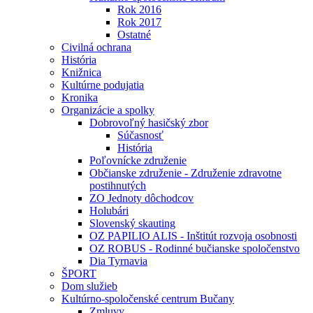
Rok 2016
Rok 2017
Ostatné
Civilná ochrana
História
Knižnica
Kultúrne podujatia
Kronika
Organizácie a spolky
Dobrovoľný hasičský zbor
Súčasnosť
História
Poľovnícke združenie
Občianske združenie - Združenie zdravotne
postihnutých
ZO Jednoty dôchodcov
Holubári
Slovenský skauting
OZ PAPILIO ALIS - Inštitút rozvoja osobnosti
OZ ROBUS - Rodinné bučianske spoločenstvo
Dia Tyrnavia
ŠPORT
Dom služieb
Kultúrno-spoločenské centrum Bučany
Zmluvy