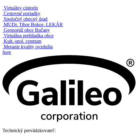
Virtuálny cintorín
Cestovné poriadky
Spoločný obecný úrad
MUDr. Tibor Bokor- LEKÁR
Geoportál obce Bučany
Virtuálna prehliadka obce
Kult.-spol. centrum
Meranie kvality ovzdušia
hore
Technický prevádzkovateľ: