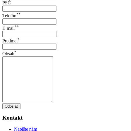
PSČ
**
Telefón
**
E-mail
*
Predmet
*
Obsah
Odoslať
Kontakt
Napíšte nám