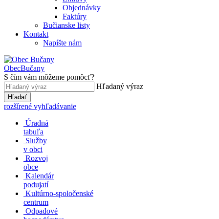
Objednávky
Faktúry
Bučianske listy
Kontakt
Napíšte nám
Obec
Bučany
S čím vám môžeme pomôcť?
Hľadaný výraz
Hľadať
rozšírené vyhľadávanie
Úradná
tabuľa
Služby
v obci
Rozvoj
obce
Kalendár
podujatí
Kultúrno-spoločenské
centrum
Odpadové