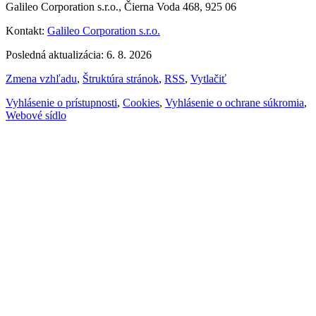
Galileo Corporation s.r.o., Čierna Voda 468, 925 06
Kontakt:
Galileo Corporation s.r.o.
Posledná aktualizácia: 6. 8. 2026
Zmena vzhľadu
,
Štruktúra stránok
,
RSS
,
Vytlačiť
Vyhlásenie o prístupnosti
,
Cookies
,
Vyhlásenie o ochrane súkromia
,
Webové sídlo