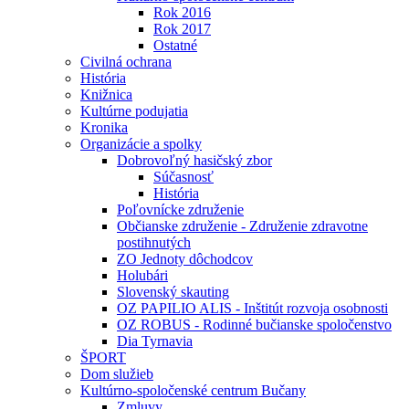
Rok 2016
Rok 2017
Ostatné
Civilná ochrana
História
Knižnica
Kultúrne podujatia
Kronika
Organizácie a spolky
Dobrovoľný hasičský zbor
Súčasnosť
História
Poľovnícke združenie
Občianske združenie - Združenie zdravotne
postihnutých
ZO Jednoty dôchodcov
Holubári
Slovenský skauting
OZ PAPILIO ALIS - Inštitút rozvoja osobnosti
OZ ROBUS - Rodinné bučianske spoločenstvo
Dia Tyrnavia
ŠPORT
Dom služieb
Kultúrno-spoločenské centrum Bučany
Zmluvy