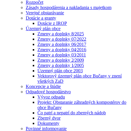
Rozpočet
Zásady hospodárenia a nakladania s majetkom
Verejné obstarávanie
Dotácie a granty
Dotácie z IROP
Územný plán obce
Zmeny a doplnky 8⁄2025
Zmeny a doplnky 07⁄2022
Zmeny a doplnky 06⁄2017
Zmeny a doplnky 04⁄2016
Zmeny a doplnky 03⁄2011
Zmeny a doplnky 2⁄2009
Zmeny a doplnky 1⁄2005
Územný plán obce 2003
Vektorový územný plán obce Bučany v znení
všetkých ZaD
Koncepcie a štúdie
Odpadové hospodárstvo
Vývoz odpadu
Projekt: Obstaranie záhradných kompostérov do
obce Bučany
Čo patrí a nepatrí do zberných nádob
Zberný dvor
Dokumenty
Povinné informovanie