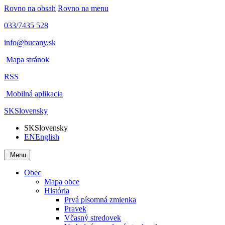
Rovno na obsah
Rovno na menu
033/7435 528
info@bucany.sk
Mapa stránok
RSS
Mobilná aplikacia
SK
Slovensky
SK
Slovensky
EN
English
Menu
Obec
Mapa obce
História
Prvá písomná zmienka
Pravek
Včasný stredovek