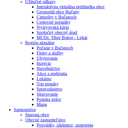
Úžitočné odkazy
Interaktívna virtuálna prehliadka obce
Geoportál obce Bučany
Cintoríny v Bučanoch
Cestovné poriadky
Nyáryovská kúria
Spoločný obecný úrad
MUDr. Tibor Bokor - Lekár
Región aktuálne
Počasie v Bučanoch
Firmy a služby
Ubytovanie
Inzercia
Stavebníctvo
Akce a podujatia
Lekárne
Top ponuky
Spravodajstvo
Stravovanie
Ponuka práce
Mapa
Samospráva
Starosta obce
Obecné zastupiteľstvo
Pozvánky, zápisnice, uznesenia