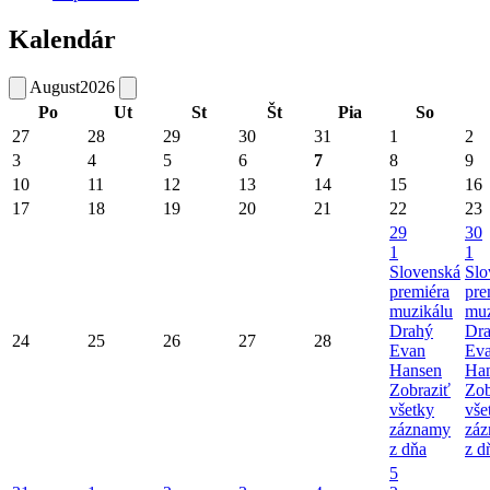
Kalendár
August
2026
Po
Ut
St
Št
Pia
So
27
28
29
30
31
1
2
3
4
5
6
7
8
9
10
11
12
13
14
15
16
17
18
19
20
21
22
23
29
30
1
1
Slovenská
Slo
premiéra
pre
muzikálu
muz
Drahý
Dr
24
25
26
27
28
Evan
Ev
Hansen
Ha
Zobraziť
Zob
všetky
vše
záznamy
zá
z dňa
z d
5