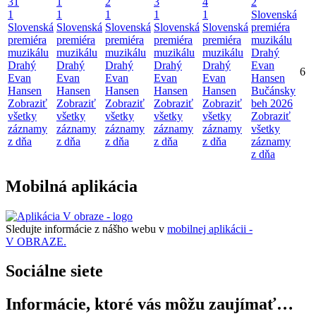
31
1
2
3
4
2
1
1
1
1
1
Slovenská
Slovenská
Slovenská
Slovenská
Slovenská
Slovenská
premiéra
premiéra
premiéra
premiéra
premiéra
premiéra
muzikálu
muzikálu
muzikálu
muzikálu
muzikálu
muzikálu
Drahý
Drahý
Drahý
Drahý
Drahý
Drahý
Evan
6
Evan
Evan
Evan
Evan
Evan
Hansen
Hansen
Hansen
Hansen
Hansen
Hansen
Bučánsky
Zobraziť
Zobraziť
Zobraziť
Zobraziť
Zobraziť
beh 2026
všetky
všetky
všetky
všetky
všetky
Zobraziť
záznamy
záznamy
záznamy
záznamy
záznamy
všetky
z dňa
z dňa
z dňa
z dňa
z dňa
záznamy
z dňa
Mobilná aplikácia
Sledujte informácie z nášho webu v
mobilnej aplikácii -
V OBRAZE.
Sociálne siete
Informácie, ktoré vás môžu zaujímať…