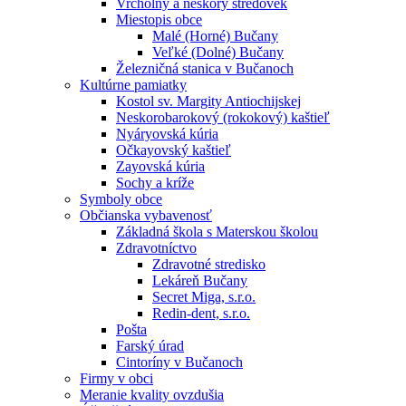
Vrcholný a neskorý stredovek
Miestopis obce
Malé (Horné) Bučany
Veľké (Dolné) Bučany
Železničná stanica v Bučanoch
Kultúrne pamiatky
Kostol sv. Margity Antiochijskej
Neskorobarokový (rokokový) kaštieľ
Nyáryovská kúria
Očkayovský kaštieľ
Zayovská kúria
Sochy a kríže
Symboly obce
Občianska vybavenosť
Základná škola s Materskou školou
Zdravotníctvo
Zdravotné stredisko
Lekáreň Bučany
Secret Miga, s.r.o.
Redin-dent, s.r.o.
Pošta
Farský úrad
Cintoríny v Bučanoch
Firmy v obci
Meranie kvality ovzdušia