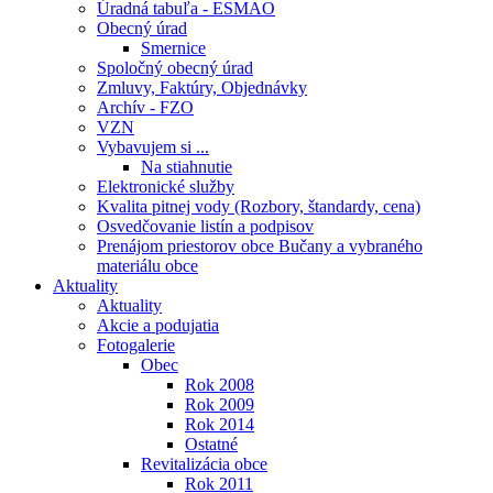
Úradná tabuľa - ESMAO
Obecný úrad
Smernice
Spoločný obecný úrad
Zmluvy, Faktúry, Objednávky
Archív - FZO
VZN
Vybavujem si ...
Na stiahnutie
Elektronické služby
Kvalita pitnej vody (Rozbory, štandardy, cena)
Osvedčovanie listín a podpisov
Prenájom priestorov obce Bučany a vybraného
materiálu obce
Aktuality
Aktuality
Akcie a podujatia
Fotogalerie
Obec
Rok 2008
Rok 2009
Rok 2014
Ostatné
Revitalizácia obce
Rok 2011