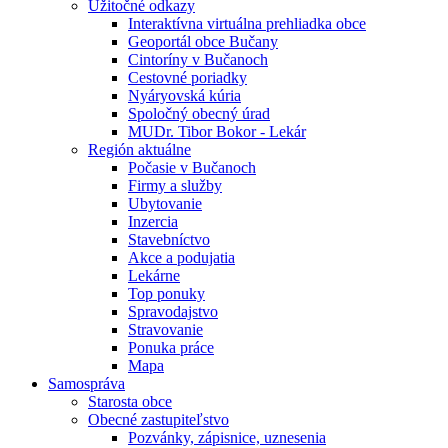
Úžitočné odkazy
Interaktívna virtuálna prehliadka obce
Geoportál obce Bučany
Cintoríny v Bučanoch
Cestovné poriadky
Nyáryovská kúria
Spoločný obecný úrad
MUDr. Tibor Bokor - Lekár
Región aktuálne
Počasie v Bučanoch
Firmy a služby
Ubytovanie
Inzercia
Stavebníctvo
Akce a podujatia
Lekárne
Top ponuky
Spravodajstvo
Stravovanie
Ponuka práce
Mapa
Samospráva
Starosta obce
Obecné zastupiteľstvo
Pozvánky, zápisnice, uznesenia