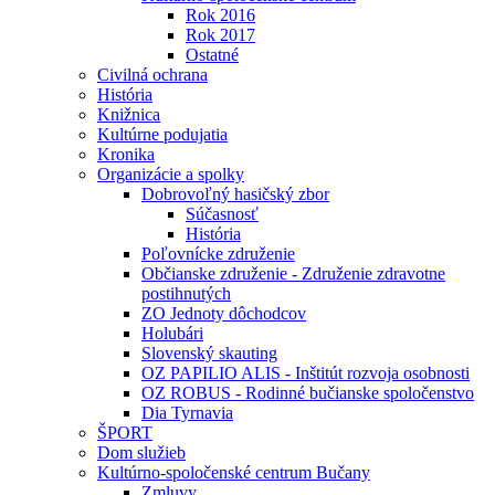
Rok 2016
Rok 2017
Ostatné
Civilná ochrana
História
Knižnica
Kultúrne podujatia
Kronika
Organizácie a spolky
Dobrovoľný hasičský zbor
Súčasnosť
História
Poľovnícke združenie
Občianske združenie - Združenie zdravotne
postihnutých
ZO Jednoty dôchodcov
Holubári
Slovenský skauting
OZ PAPILIO ALIS - Inštitút rozvoja osobnosti
OZ ROBUS - Rodinné bučianske spoločenstvo
Dia Tyrnavia
ŠPORT
Dom služieb
Kultúrno-spoločenské centrum Bučany
Zmluvy