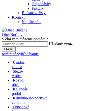
Objednávky
Faktúry
Bučianske listy
Kontakt
Napíšte nám
Obec
Bučany
S čím vám môžeme pomôcť?
Hľadaný výraz
Hľadať
rozšírené vyhľadávanie
Úradná
tabuľa
Služby
v obci
Rozvoj
obce
Kalendár
podujatí
Kultúrno-spoločenské
centrum
Odpadové