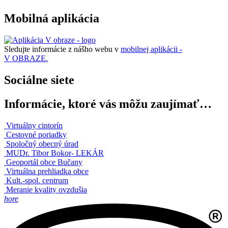
Mobilná aplikácia
Sledujte informácie z nášho webu v
mobilnej aplikácii -
V OBRAZE.
Sociálne siete
Informácie, ktoré vás môžu zaujímať…
Virtuálny cintorín
Cestovné poriadky
Spoločný obecný úrad
MUDr. Tibor Bokor- LEKÁR
Geoportál obce Bučany
Virtuálna prehliadka obce
Kult.-spol. centrum
Meranie kvality ovzdušia
hore