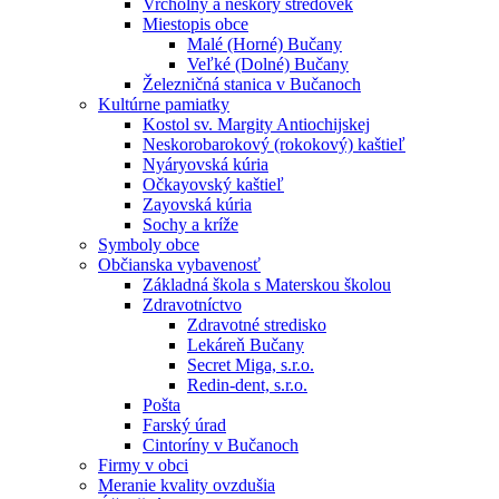
Vrcholný a neskorý stredovek
Miestopis obce
Malé (Horné) Bučany
Veľké (Dolné) Bučany
Železničná stanica v Bučanoch
Kultúrne pamiatky
Kostol sv. Margity Antiochijskej
Neskorobarokový (rokokový) kaštieľ
Nyáryovská kúria
Očkayovský kaštieľ
Zayovská kúria
Sochy a kríže
Symboly obce
Občianska vybavenosť
Základná škola s Materskou školou
Zdravotníctvo
Zdravotné stredisko
Lekáreň Bučany
Secret Miga, s.r.o.
Redin-dent, s.r.o.
Pošta
Farský úrad
Cintoríny v Bučanoch
Firmy v obci
Meranie kvality ovzdušia