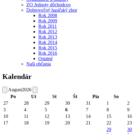
ZO Jednoty dôchodcov
Dobrovoľný hasičský zbor
Rok 2008
Rok 2009
Rok 2011
Rok 2012
Rok 2013
Rok 2014
Rok 2015
Rok 2016
Ostatné
Naši občania
Kalendár
August
2026
Po
Ut
St
Št
Pia
So
27
28
29
30
31
1
2
3
4
5
6
7
8
9
10
11
12
13
14
15
16
17
18
19
20
21
22
23
29
30