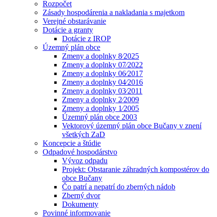
Rozpočet
Zásady hospodárenia a nakladania s majetkom
Verejné obstarávanie
Dotácie a granty
Dotácie z IROP
Územný plán obce
Zmeny a doplnky 8⁄2025
Zmeny a doplnky 07⁄2022
Zmeny a doplnky 06⁄2017
Zmeny a doplnky 04⁄2016
Zmeny a doplnky 03⁄2011
Zmeny a doplnky 2⁄2009
Zmeny a doplnky 1⁄2005
Územný plán obce 2003
Vektorový územný plán obce Bučany v znení
všetkých ZaD
Koncepcie a štúdie
Odpadové hospodárstvo
Vývoz odpadu
Projekt: Obstaranie záhradných kompostérov do
obce Bučany
Čo patrí a nepatrí do zberných nádob
Zberný dvor
Dokumenty
Povinné informovanie