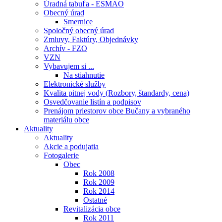
Úradná tabuľa - ESMAO
Obecný úrad
Smernice
Spoločný obecný úrad
Zmluvy, Faktúry, Objednávky
Archív - FZO
VZN
Vybavujem si ...
Na stiahnutie
Elektronické služby
Kvalita pitnej vody (Rozbory, štandardy, cena)
Osvedčovanie listín a podpisov
Prenájom priestorov obce Bučany a vybraného
materiálu obce
Aktuality
Aktuality
Akcie a podujatia
Fotogalerie
Obec
Rok 2008
Rok 2009
Rok 2014
Ostatné
Revitalizácia obce
Rok 2011