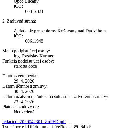
Obec Bučany
IČO:
00312321
2. Zmluvná strana:
Zariadenie pre seniorov Križovany nad Dudváhom
IČO:
00611948
Meno podpisujúcej osoby:
Ing. Rastislav Kurinec
Funkcia podpisujúcej osoby:
starosta obce
Dátum zverejnenia:
29. 4. 2026
Dátum účinnosti zmluvy:
30. 4. 2026
Dátum uzatvorenia/udelenia súhlasu s uzatvorením zmluvy:
23. 4. 2026
Platnosť zmluvy do:
Neuvedené
redacted_2026042301_ZoPFD.pdf
Typ súboru: PDF dokument, Veľkosť: 380,64 kB