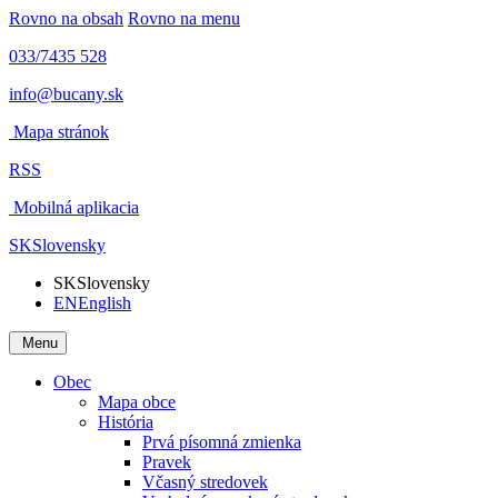
Rovno na obsah
Rovno na menu
033/7435 528
info@bucany.sk
Mapa stránok
RSS
Mobilná aplikacia
SK
Slovensky
SK
Slovensky
EN
English
Menu
Obec
Mapa obce
História
Prvá písomná zmienka
Pravek
Včasný stredovek