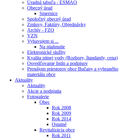
Úradná tabuľa - ESMAO
Obecný úrad
Smernice
Spoločný obecný úrad
Zmluvy, Faktúry, Objednávky
Archív - FZO
VZN
Vybavujem si ...
Na stiahnutie
Elektronické služby
Kvalita pitnej vody (Rozbory, štandardy, cena)
Osvedčovanie listín a podpisov
Prenájom priestorov obce Bučany a vybraného
materiálu obce
Aktuality
Aktuality
Akcie a podujatia
Fotogalerie
Obec
Rok 2008
Rok 2009
Rok 2014
Ostatné
Revitalizácia obce
Rok 2011