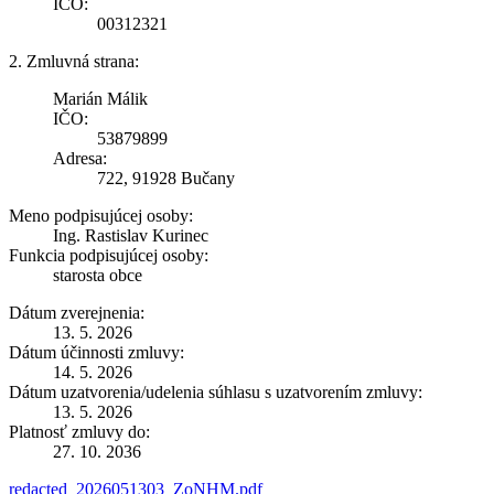
IČO:
00312321
2. Zmluvná strana:
Marián Málik
IČO:
53879899
Adresa:
722, 91928 Bučany
Meno podpisujúcej osoby:
Ing. Rastislav Kurinec
Funkcia podpisujúcej osoby:
starosta obce
Dátum zverejnenia:
13. 5. 2026
Dátum účinnosti zmluvy:
14. 5. 2026
Dátum uzatvorenia/udelenia súhlasu s uzatvorením zmluvy:
13. 5. 2026
Platnosť zmluvy do:
27. 10. 2036
redacted_2026051303_ZoNHM.pdf