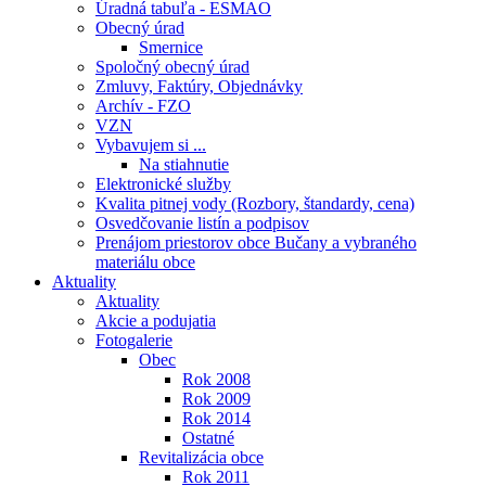
Úradná tabuľa - ESMAO
Obecný úrad
Smernice
Spoločný obecný úrad
Zmluvy, Faktúry, Objednávky
Archív - FZO
VZN
Vybavujem si ...
Na stiahnutie
Elektronické služby
Kvalita pitnej vody (Rozbory, štandardy, cena)
Osvedčovanie listín a podpisov
Prenájom priestorov obce Bučany a vybraného
materiálu obce
Aktuality
Aktuality
Akcie a podujatia
Fotogalerie
Obec
Rok 2008
Rok 2009
Rok 2014
Ostatné
Revitalizácia obce
Rok 2011