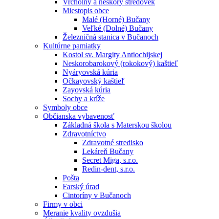
Vrcholný a neskorý stredovek
Miestopis obce
Malé (Horné) Bučany
Veľké (Dolné) Bučany
Železničná stanica v Bučanoch
Kultúrne pamiatky
Kostol sv. Margity Antiochijskej
Neskorobarokový (rokokový) kaštieľ
Nyáryovská kúria
Očkayovský kaštieľ
Zayovská kúria
Sochy a kríže
Symboly obce
Občianska vybavenosť
Základná škola s Materskou školou
Zdravotníctvo
Zdravotné stredisko
Lekáreň Bučany
Secret Miga, s.r.o.
Redin-dent, s.r.o.
Pošta
Farský úrad
Cintoríny v Bučanoch
Firmy v obci
Meranie kvality ovzdušia