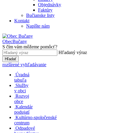
Objednávky
Faktúry
Bučianske listy
Kontakt
Napíšte nám
Obec
Bučany
S čím vám môžeme pomôcť?
Hľadaný výraz
Hľadať
rozšírené vyhľadávanie
Úradná
tabuľa
Služby
v obci
Rozvoj
obce
Kalendár
podujatí
Kultúrno-spoločenské
centrum
Odpadové