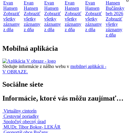
6
Evan
Evan
Evan
Evan
Evan
Hansen
Hansen
Hansen
Hansen
Hansen
Hansen
Bučánsky
Zobraziť
Zobraziť
Zobraziť
Zobraziť
Zobraziť
beh 2026
všetky
všetky
všetky
všetky
všetky
Zobraziť
záznamy
záznamy
záznamy
záznamy
záznamy
všetky
z dňa
z dňa
z dňa
z dňa
z dňa
záznamy
z dňa
Mobilná aplikácia
Sledujte informácie z nášho webu v
mobilnej aplikácii -
V OBRAZE.
Sociálne siete
Informácie, ktoré vás môžu zaujímať…
Virtuálny cintorín
Cestovné poriadky
Spoločný obecný úrad
MUDr. Tibor Bokor- LEKÁR
Geoportál obce Bučany