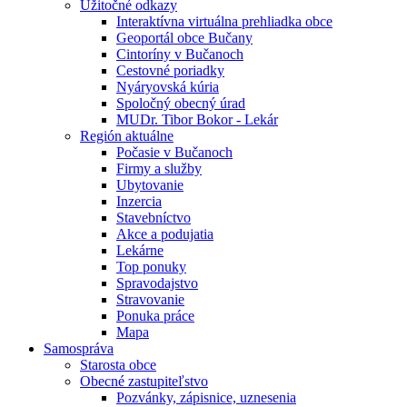
Úžitočné odkazy
Interaktívna virtuálna prehliadka obce
Geoportál obce Bučany
Cintoríny v Bučanoch
Cestovné poriadky
Nyáryovská kúria
Spoločný obecný úrad
MUDr. Tibor Bokor - Lekár
Región aktuálne
Počasie v Bučanoch
Firmy a služby
Ubytovanie
Inzercia
Stavebníctvo
Akce a podujatia
Lekárne
Top ponuky
Spravodajstvo
Stravovanie
Ponuka práce
Mapa
Samospráva
Starosta obce
Obecné zastupiteľstvo
Pozvánky, zápisnice, uznesenia