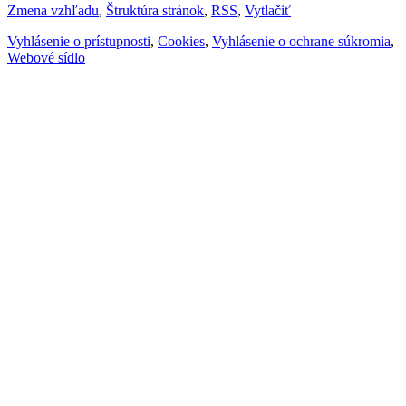
Zmena vzhľadu
,
Štruktúra stránok
,
RSS
,
Vytlačiť
Vyhlásenie o prístupnosti
,
Cookies
,
Vyhlásenie o ochrane súkromia
,
Webové sídlo