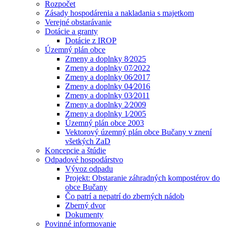
Rozpočet
Zásady hospodárenia a nakladania s majetkom
Verejné obstarávanie
Dotácie a granty
Dotácie z IROP
Územný plán obce
Zmeny a doplnky 8⁄2025
Zmeny a doplnky 07⁄2022
Zmeny a doplnky 06⁄2017
Zmeny a doplnky 04⁄2016
Zmeny a doplnky 03⁄2011
Zmeny a doplnky 2⁄2009
Zmeny a doplnky 1⁄2005
Územný plán obce 2003
Vektorový územný plán obce Bučany v znení
všetkých ZaD
Koncepcie a štúdie
Odpadové hospodárstvo
Vývoz odpadu
Projekt: Obstaranie záhradných kompostérov do
obce Bučany
Čo patrí a nepatrí do zberných nádob
Zberný dvor
Dokumenty
Povinné informovanie