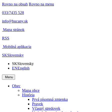
Rovno na obsah
Rovno na menu
033/7435 528
info@bucany.sk
Mapa stránok
RSS
Mobilná aplikacia
SK
Slovensky
SK
Slovensky
EN
English
Menu
Obec
Mapa obce
História
Prvá písomná zmienka
Pravek
Včasný stredovek