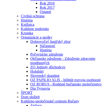
Rok 2016
Rok 2017
Ostatné
Civilná ochrana
História
Knižnica
Kultúrne podujatia
Kronika
Organizácie a spolky
Dobrovoľný hasičský zbor
Súčasnosť
História
Poľovnícke združenie
Občianske združenie - Združenie zdravotne
postihnutých
ZO Jednoty dôchodcov
Holubári
Slovenský skauting
OZ PAPILIO ALIS - Inštitút rozvoja osobnosti
OZ ROBUS - Rodinné bučianske spoločenstvo
Dia Tyrnavia
ŠPORT
Dom služieb
Kultúrno-spoločenské centrum Bučany
Zmluvy