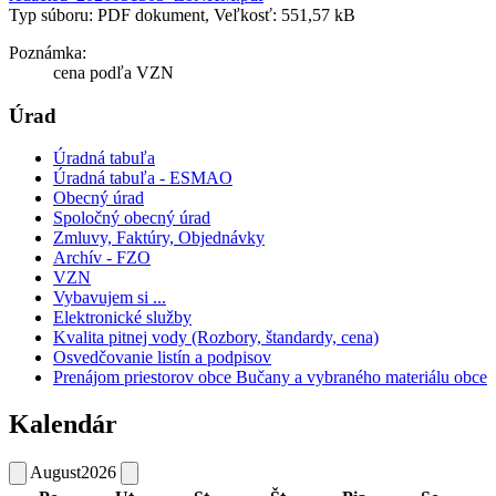
Typ súboru: PDF dokument, Veľkosť: 551,57 kB
Poznámka:
cena podľa VZN
Úrad
Úradná tabuľa
Úradná tabuľa - ESMAO
Obecný úrad
Spoločný obecný úrad
Zmluvy, Faktúry, Objednávky
Archív - FZO
VZN
Vybavujem si ...
Elektronické služby
Kvalita pitnej vody (Rozbory, štandardy, cena)
Osvedčovanie listín a podpisov
Prenájom priestorov obce Bučany a vybraného materiálu obce
Kalendár
August
2026