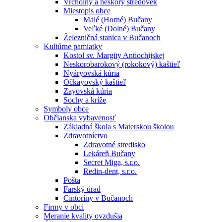
Vrcholný a neskorý stredovek
Miestopis obce
Malé (Horné) Bučany
Veľké (Dolné) Bučany
Železničná stanica v Bučanoch
Kultúrne pamiatky
Kostol sv. Margity Antiochijskej
Neskorobarokový (rokokový) kaštieľ
Nyáryovská kúria
Očkayovský kaštieľ
Zayovská kúria
Sochy a kríže
Symboly obce
Občianska vybavenosť
Základná škola s Materskou školou
Zdravotníctvo
Zdravotné stredisko
Lekáreň Bučany
Secret Miga, s.r.o.
Redin-dent, s.r.o.
Pošta
Farský úrad
Cintoríny v Bučanoch
Firmy v obci
Meranie kvality ovzdušia