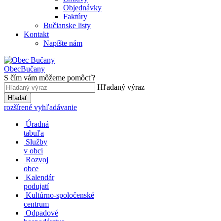
Objednávky
Faktúry
Bučianske listy
Kontakt
Napíšte nám
Obec
Bučany
S čím vám môžeme pomôcť?
Hľadaný výraz
Hľadať
rozšírené vyhľadávanie
Úradná
tabuľa
Služby
v obci
Rozvoj
obce
Kalendár
podujatí
Kultúrno-spoločenské
centrum
Odpadové