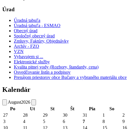
Úrad
Úradná tabuľa
Úradná tabuľa - ESMAO
Obecný úrad
Spoločný obecný úrad
Zmluvy, Faktúry, Objednávky
Archív - FZO
VZN
Vybavujem si ...
Elektronické služby
Kvalita pitnej vody (Rozbory, štandardy, cena)
Osvedčovanie listín a podpisov
Prenájom priestorov obce Bučany a vybraného materiálu obce
Kalendár
August
2026
Po
Ut
St
Št
Pia
So
27
28
29
30
31
1
2
3
4
5
6
7
8
9
10
11
12
13
14
15
16