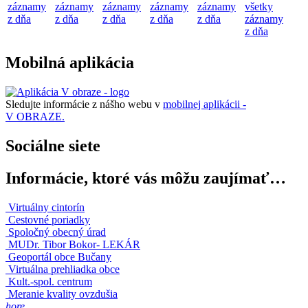
záznamy
záznamy
záznamy
záznamy
záznamy
všetky
z dňa
z dňa
z dňa
z dňa
z dňa
záznamy
z dňa
Mobilná aplikácia
Sledujte informácie z nášho webu v
mobilnej aplikácii -
V OBRAZE.
Sociálne siete
Informácie, ktoré vás môžu zaujímať…
Virtuálny cintorín
Cestovné poriadky
Spoločný obecný úrad
MUDr. Tibor Bokor- LEKÁR
Geoportál obce Bučany
Virtuálna prehliadka obce
Kult.-spol. centrum
Meranie kvality ovzdušia
hore