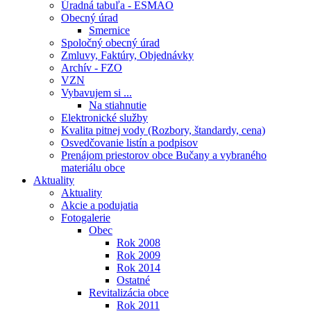
Úradná tabuľa - ESMAO
Obecný úrad
Smernice
Spoločný obecný úrad
Zmluvy, Faktúry, Objednávky
Archív - FZO
VZN
Vybavujem si ...
Na stiahnutie
Elektronické služby
Kvalita pitnej vody (Rozbory, štandardy, cena)
Osvedčovanie listín a podpisov
Prenájom priestorov obce Bučany a vybraného
materiálu obce
Aktuality
Aktuality
Akcie a podujatia
Fotogalerie
Obec
Rok 2008
Rok 2009
Rok 2014
Ostatné
Revitalizácia obce
Rok 2011