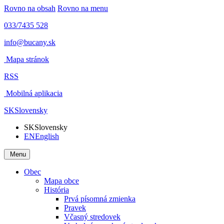
Rovno na obsah
Rovno na menu
033/7435 528
info@bucany.sk
Mapa stránok
RSS
Mobilná aplikacia
SK
Slovensky
SK
Slovensky
EN
English
Menu
Obec
Mapa obce
História
Prvá písomná zmienka
Pravek
Včasný stredovek