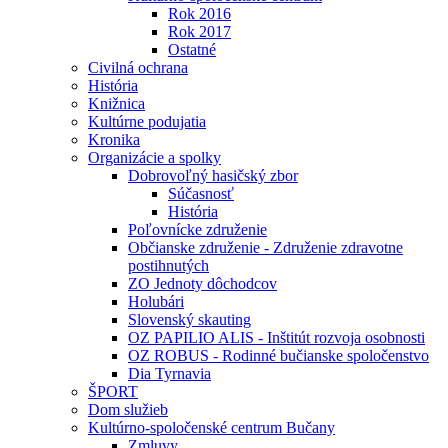
Rok 2016
Rok 2017
Ostatné
Civilná ochrana
História
Knižnica
Kultúrne podujatia
Kronika
Organizácie a spolky
Dobrovoľný hasičský zbor
Súčasnosť
História
Poľovnícke združenie
Občianske združenie - Združenie zdravotne
postihnutých
ZO Jednoty dôchodcov
Holubári
Slovenský skauting
OZ PAPILIO ALIS - Inštitút rozvoja osobnosti
OZ ROBUS - Rodinné bučianske spoločenstvo
Dia Tyrnavia
ŠPORT
Dom služieb
Kultúrno-spoločenské centrum Bučany
Zmluvy