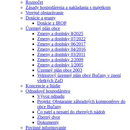
Rozpočet
Zásady hospodárenia a nakladania s majetkom
Verejné obstarávanie
Dotácie a granty
Dotácie z IROP
Územný plán obce
Zmeny a doplnky 8⁄2025
Zmeny a doplnky 07⁄2022
Zmeny a doplnky 06⁄2017
Zmeny a doplnky 04⁄2016
Zmeny a doplnky 03⁄2011
Zmeny a doplnky 2⁄2009
Zmeny a doplnky 1⁄2005
Územný plán obce 2003
Vektorový územný plán obce Bučany v znení
všetkých ZaD
Koncepcie a štúdie
Odpadové hospodárstvo
Vývoz odpadu
Projekt: Obstaranie záhradných kompostérov do
obce Bučany
Čo patrí a nepatrí do zberných nádob
Zberný dvor
Dokumenty
Povinné informovanie