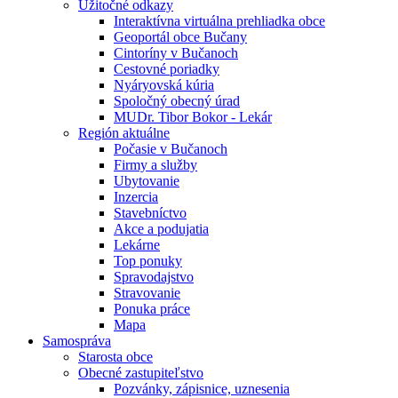
Úžitočné odkazy
Interaktívna virtuálna prehliadka obce
Geoportál obce Bučany
Cintoríny v Bučanoch
Cestovné poriadky
Nyáryovská kúria
Spoločný obecný úrad
MUDr. Tibor Bokor - Lekár
Región aktuálne
Počasie v Bučanoch
Firmy a služby
Ubytovanie
Inzercia
Stavebníctvo
Akce a podujatia
Lekárne
Top ponuky
Spravodajstvo
Stravovanie
Ponuka práce
Mapa
Samospráva
Starosta obce
Obecné zastupiteľstvo
Pozvánky, zápisnice, uznesenia